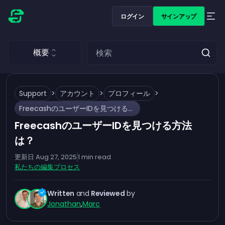
ログイン
サインアップ
概要
Support
>
アカウント
>
プロフィール
>
FreecashのユーザーIDを見つける方法は？
FreecashのユーザーIDを見つける方法
は？
更新日
Aug 27, 2025
1
min read
私たちの編集プロセス
Written
and
Reviewed
by
Jonathan
,
Marc