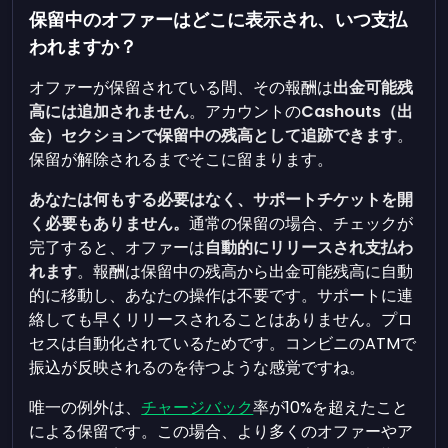
保留中のオファーはどこに表示され、いつ支払
われますか？
オファーが保留されている間、その報酬は
出金可能残
高には追加されません
。アカウントの
Cashouts（出
金）セクションで保留中の残高として追跡できます
。
保留が解除されるまでそこに留まります。
あなたは何もする必要はなく、サポートチケットを開
く必要もありません。
通常の保留の場合、チェックが
完了すると、オファーは
自動的にリリースされ支払わ
れます
。報酬は保留中の残高から出金可能残高に自動
的に移動し、あなたの操作は不要です。サポートに連
絡しても早くリリースされることはありません。プロ
セスは自動化されているためです。コンビニのATMで
振込が反映されるのを待つような感覚ですね。
唯一の例外は、
チャージバック
率が10%を超えたこと
による保留です。この場合、より多くのオファーやア