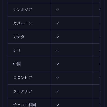
カンボジア
✓
✓
カメルーン
✓
✓
カナダ
✓
✓
チリ
✓
✓
中国
✓
✓
コロンビア
✓
✓
クロアチア
✓
✓
チェコ共和国
✓
✓