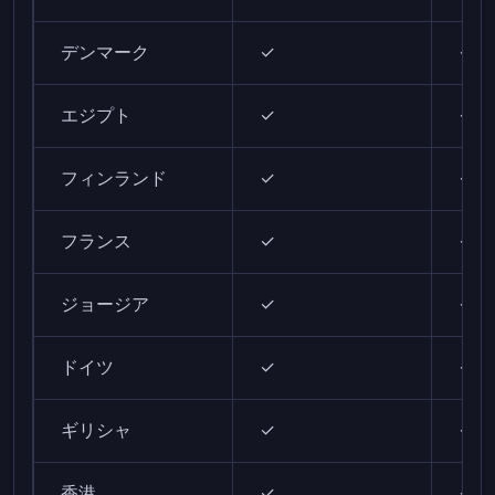
デンマーク
✓
✓
エジプト
✓
✓
フィンランド
✓
✓
フランス
✓
✓
ジョージア
✓
✓
ドイツ
✓
✓
ギリシャ
✓
✓
香港
✓
✓