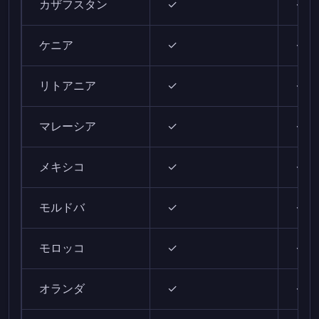
カザフスタン
✓
✓
ケニア
✓
✓
リトアニア
✓
✓
マレーシア
✓
✓
メキシコ
✓
✓
モルドバ
✓
✓
モロッコ
✓
✓
オランダ
✓
✓