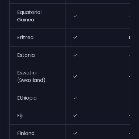
Equatorial
✓
✓
Guinea
Eritrea
✓
N/A
Estonia
✓
✓
Eswatini
✓
✓
(Swaziland)
Ethiopia
✓
✓
Fiji
✓
✓
Finland
✓
✓