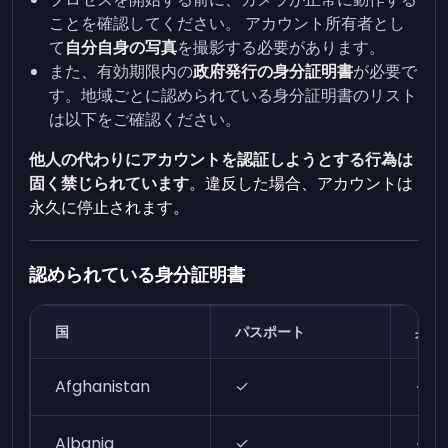
ことを確認してください。
アカウント所有者とし
て
自分自身の写真
を撮影する必要があります。
また、有効期限内の
政府発行の身分証明書
が必要で
す。地域ごとに認められている身分証明書のリスト
は以下をご確認ください。
他人の代わりにアカウントを認証しようとする行為は
固く禁じられています
。違反した場合、アカウントは
永久に停止されます。
認められている身分証明書
国
パスポート
身分
Afghanistan
✓
✓
Albania
✓
✓