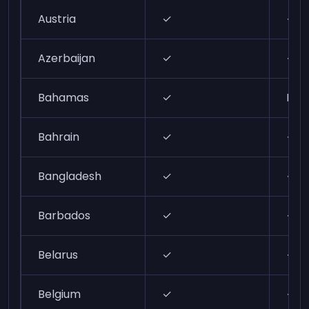
Austria
✓
✓
Azerbaijan
✓
✓
Bahamas
✓
N/A
Bahrain
✓
✓
Bangladesh
✓
✓
Barbados
✓
✓
Belarus
✓
✓
Belgium
✓
✓