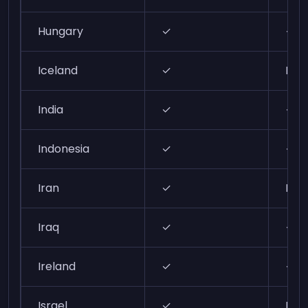
Hungary
✓
✓
Iceland
✓
N/A
India
✓
✓
Indonesia
✓
✓
Iran
✓
N/A
Iraq
✓
✓
Ireland
✓
✓
Israel
✓
N/A