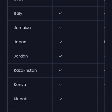
Italy
✓
✓
Jamaica
✓
✓
Japan
✓
N/A
Jordan
✓
✓
Kazakhstan
✓
✓
Kenya
✓
✓
Kiribati
✓
✓