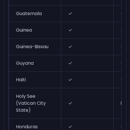
Guatemala
✓
✓
Guinea
✓
✓
Guinea-Bissau
✓
✓
Guyana
✓
✓
Haiti
✓
✓
Holy See
(Vatican City
✓
N/A
State)
Honduras
✓
✓