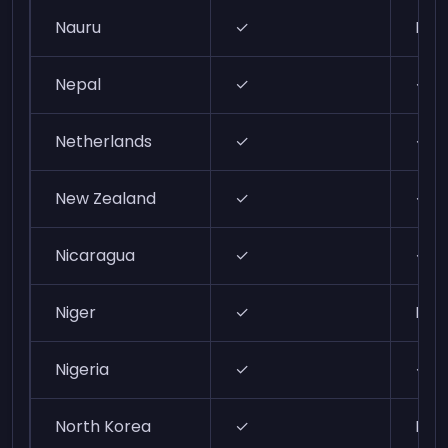
Nauru
✓
N/A
Nepal
✓
✓
Netherlands
✓
✓
New Zealand
✓
✓
Nicaragua
✓
✓
Niger
✓
N/A
Nigeria
✓
✓
North Korea
✓
N/A