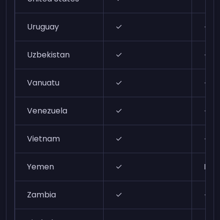
Uruguay
✓
✓
Uzbekistan
✓
✓
Vanuatu
✓
✓
Venezuela
✓
✓
Vietnam
✓
✓
Yemen
✓
N/A
Zambia
✓
✓