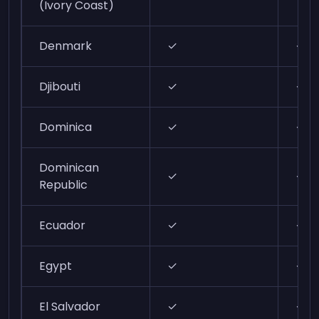
(Ivory Coast)
Denmark
✓
✓
Djibouti
✓
✓
Dominica
✓
✓
Dominican
✓
✓
Republic
Ecuador
✓
✓
Egypt
✓
✓
El Salvador
✓
✓