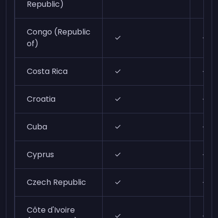
Republic)
Congo (Republic
✓
✓
of)
Costa Rica
✓
✓
Croatia
✓
✓
Cuba
✓
✓
Cyprus
✓
✓
Czech Republic
✓
✓
Côte d'Ivoire
✓
✓