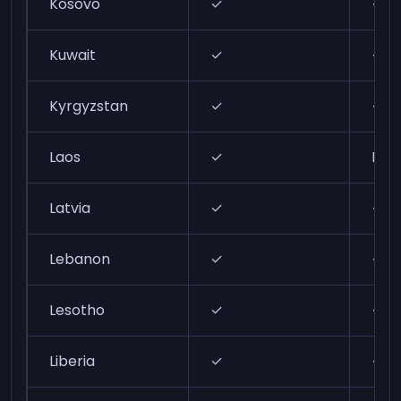
Kosovo
✓
✓
Kuwait
✓
✓
Kyrgyzstan
✓
✓
Laos
✓
N/A
Latvia
✓
✓
Lebanon
✓
✓
Lesotho
✓
✓
Liberia
✓
✓