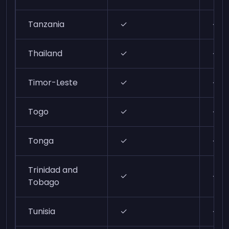
Tanzania
✓
✓
Thailand
✓
✓
Timor-Leste
✓
✓
Togo
✓
✓
Tonga
✓
✓
Trinidad and
✓
✓
Tobago
Tunisia
✓
✓