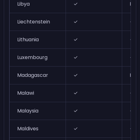
Libya
✓
N/A
Liechtenstein
✓
✓
Lithuania
✓
✓
Luxembourg
✓
✓
Madagascar
✓
N/A
Malawi
✓
✓
Malaysia
✓
✓
Maldives
✓
✓