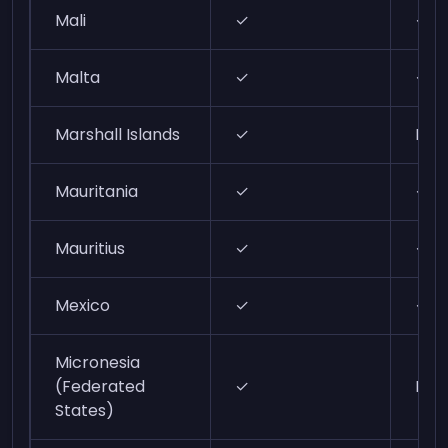
Mali
✓
✓
Malta
✓
✓
Marshall Islands
✓
N/A
Mauritania
✓
✓
Mauritius
✓
✓
Mexico
✓
✓
Micronesia
(Federated
✓
N/A
States)