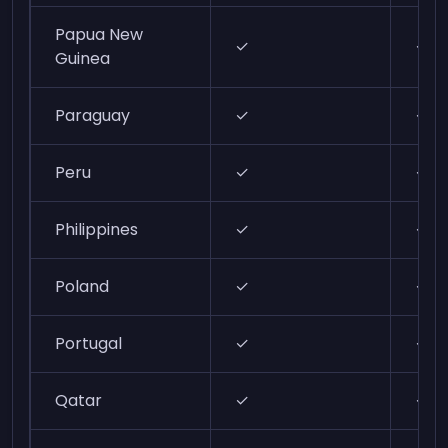
Papua New
✓
✓
Guinea
Paraguay
✓
✓
Peru
✓
✓
Philippines
✓
✓
Poland
✓
✓
Portugal
✓
✓
Qatar
✓
✓