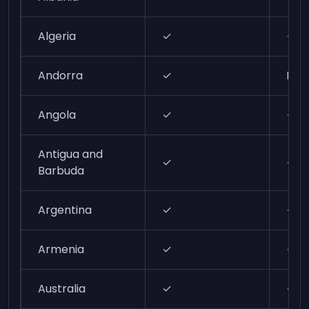
Algeria
✓
✓
Andorra
✓
N/A
Angola
✓
✓
Antigua and
✓
✓
Barbuda
Argentina
✓
✓
Armenia
✓
✓
Australia
✓
✓