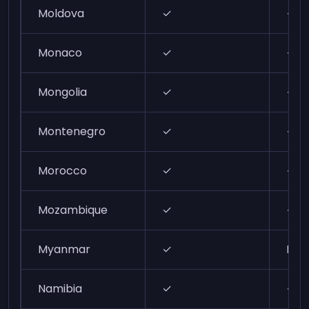
Moldova
✓
✓
Monaco
✓
✓
Mongolia
✓
✓
Montenegro
✓
✓
Morocco
✓
✓
Mozambique
✓
✓
Myanmar
✓
N/A
Namibia
✓
✓