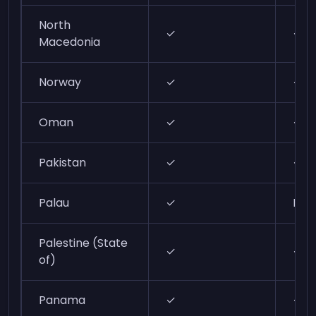
North
✓
✓
Macedonia
Norway
✓
✓
Oman
✓
✓
Pakistan
✓
✓
Palau
✓
N/A
Palestine (State
✓
✓
of)
Panama
✓
✓