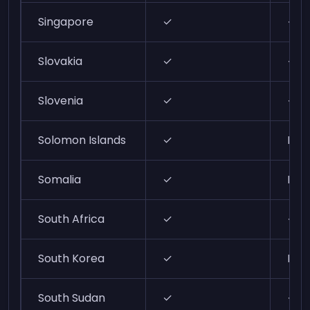
Singapore
✓
✓
Slovakia
✓
✓
Slovenia
✓
✓
Solomon Islands
✓
N/A
Somalia
✓
N/A
South Africa
✓
✓
South Korea
✓
N/A
South Sudan
✓
✓