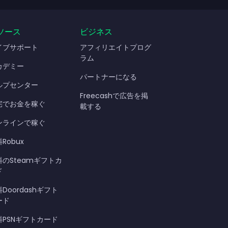
ソース
ビジネス
イブサポート
アフィリエイトプログ
ラム
カデミー
パートナーになる
ルプセンター
Freecashで広告を掲
宅でお金を稼ぐ
載する
ンラインで稼ぐ
Robux
料のSteamギフトカ
ド
Doordashギフト
ード
料PSNギフトカード