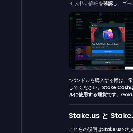
支払い詳細を
確認
し、ゴー
*バンドルを購入する際は、常に「
してください。
Stake Ca
ルに使用する通貨です
。Gol
Stake.us と Sta
これらの説明はStake.us