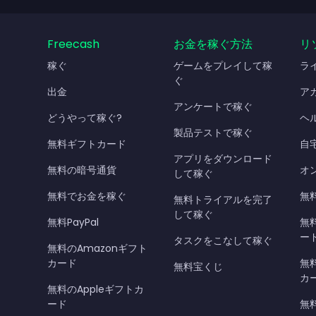
Freecash
お金を稼ぐ方法
リ
稼ぐ
ゲームをプレイして稼
ラ
ぐ
出金
ア
アンケートで稼ぐ
どうやって稼ぐ?
ヘ
製品テストで稼ぐ
無料ギフトカード
自
アプリをダウンロード
無料の暗号通貨
オ
して稼ぐ
無料でお金を稼ぐ
無料
無料トライアルを完了
して稼ぐ
無料PayPal
無
ー
タスクをこなして稼ぐ
無料のAmazonギフト
カード
無料
無料宝くじ
カ
無料のAppleギフトカ
ード
無