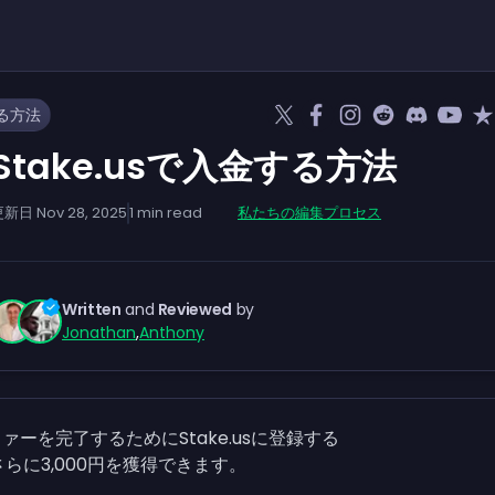
する方法
Stake.usで入金する方法
更新日
Nov 28, 2025
1
min read
私たちの編集プロセス
Written
and
Reviewed
by
Jonathan
,
Anthony
ファーを完了するためにStake.usに登録する
さらに3,000円を獲得できます。