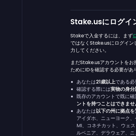
Stake.usにログ
Stakeで入金するには、まず
ではなくStake.usにログ
力してください。
まだStake.usアカウント
ためにIDを確認する必要が
あなたは
21歳以上
である必
確認する際には
実物の身分
既存のアカウントで既に確
ントを持つことはできませ
あなたは
以下の州に拠点を
アイダホ、ニューヨーク、
MI、コネチカット、ウェ
ルベニア、デラウェア、ニ