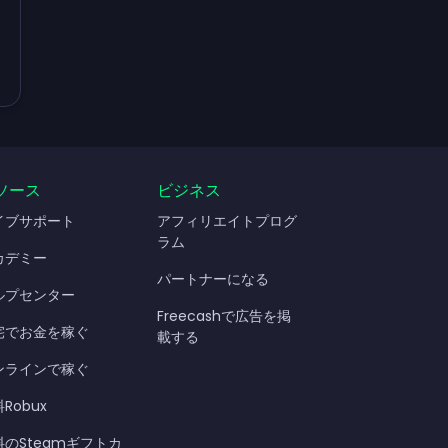
ソース
ビジネス
イブサポート
アフィリエイトプログ
ラム
カデミー
パートナーになる
ルプセンター
Freecashで広告を掲
宅でお金を稼ぐ
載する
ンラインで稼ぐ
Robux
料のSteamギフトカ