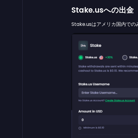
Stake.usへの出金
Stake.usはアメリカ国内で