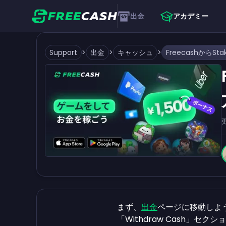
出金
アカデミー
Support
>
出金
>
キャッシュ
>
まず、
出金
ページに移動しよ
「Withdraw Cash」セ