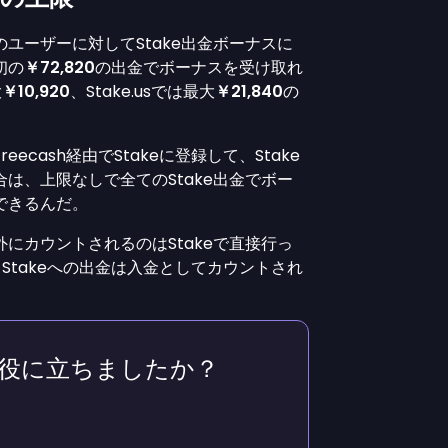
のユーザーに対してStake出金ボーナスに
初の
￥72,820
の出金でボーナスを受け取れ
大
￥10,920
、Stake.usでは最大
￥21,840
の
ecash経由でStakeに登録して、Stake
は、上限なしで全てのStake出金でボー
できるんだ。
にカウントされるのはStakeで直接行っ
からStakeへの出金は入金としてカウントされ
役に立ちましたか？