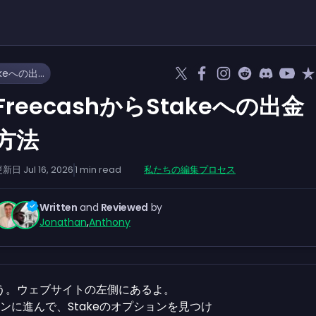
FreecashからStakeへの出金方法
FreecashからStakeへの出金
方法
更新日
Jul 16, 2026
1
min read
私たちの編集プロセス
Written
and
Reviewed
by
Jonathan
,
Anthony
う。ウェブサイトの左側にあるよ。
クションに進んで、Stakeのオプションを見つけ