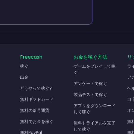
Freecash
お金を稼ぐ方法
リ
稼ぐ
ゲームをプレイして稼
ラ
ぐ
出金
ア
アンケートで稼ぐ
どうやって稼ぐ?
ヘ
製品テストで稼ぐ
無料ギフトカード
自
アプリをダウンロード
無料の暗号通貨
オ
して稼ぐ
無料でお金を稼ぐ
無料
無料トライアルを完了
して稼ぐ
無料PayPal
無