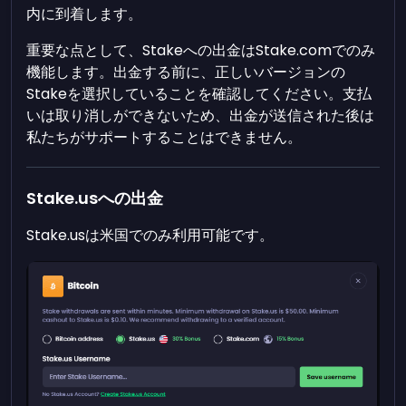
内に到着します。
重要な点として、Stakeへの出金はStake.comでのみ
機能します。出金する前に、正しいバージョンの
Stakeを選択していることを確認してください。支払
いは取り消しができないため、出金が送信された後は
私たちがサポートすることはできません。
Stake.usへの出金
Stake.usは米国でのみ利用可能です。