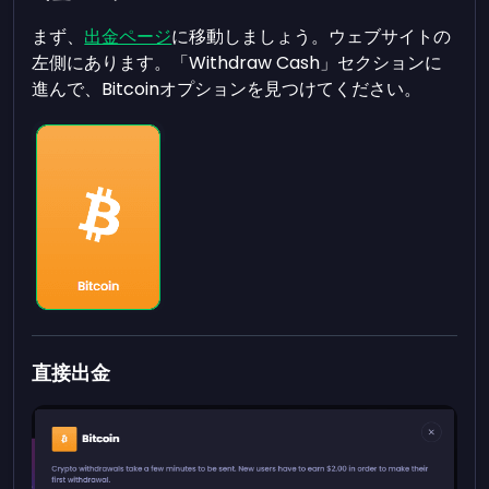
まず、
出金ページ
に移動しましょう。ウェブサイトの
左側にあります。「Withdraw Cash」セクションに
進んで、Bitcoinオプションを見つけてください。
直接出金