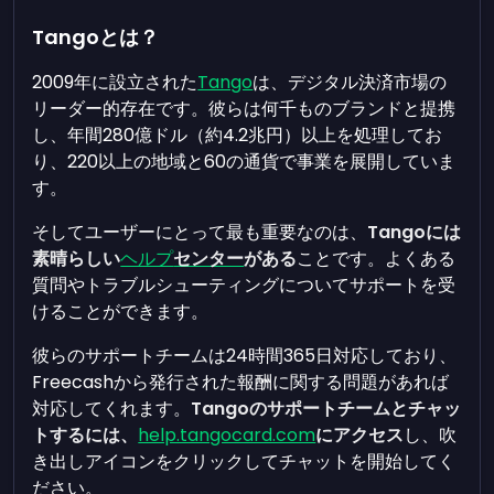
Tangoとは？
2009年に設立された
Tango
は、デジタル決済市場の
リーダー的存在です。彼らは何千ものブランドと提携
し、年間280億ドル（約4.2兆円）以上を処理してお
り、220以上の地域と60の通貨で事業を展開していま
す。
そしてユーザーにとって最も重要なのは、
Tangoには
素晴らしい
ヘルプ
センター
がある
ことです。よくある
質問やトラブルシューティングについてサポートを受
けることができます。
彼らのサポートチームは24時間365日対応しており、
Freecashから発行された報酬に関する問題があれば
対応してくれます。
Tangoのサポートチームとチャッ
トするには、
help.tangocard.com
にアクセス
し、吹
き出しアイコンをクリックしてチャットを開始してく
ださい。