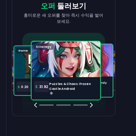
현금으로
출금
리워드
받기
오퍼
둘러보기
수익을 빠르고 간편하게 현금화하세요.
태스크를 완료하고 잔액이 늘어나는 걸
흥미로운 새 오퍼를 찾아 즉시 수익을 벌어
지켜보세요.
보세요.
출금하기
100,000
Strategy
Puzzle
Game
Game
Tabletop
주요 오퍼
전체 보기
Disney Solitaire
Bingo Dice iOS
Merge Help: Warm Family
$
36.97
$
36.02
Puzzles & Chaos: Frozen
Amazon Prime
$
30.00
$
31.92
$
0.20
Android
Castle Android
Clash Royale
Clash Of Clans
Brawl Stars
Coin Mast