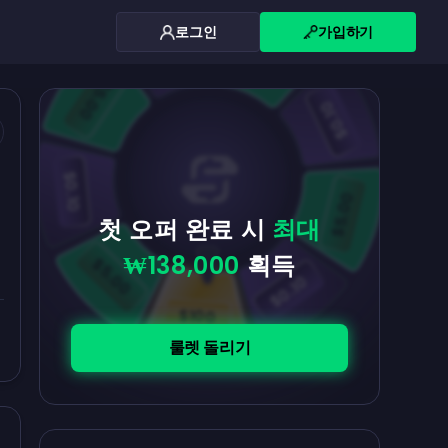
로그인
가입하기
$0.10
$5.00
$5.00
$0.10
$0.10
$5.00
첫 오퍼 완료 시
최대
₩138,000
획득
$5.00
$0.10
$100
룰렛 돌리기