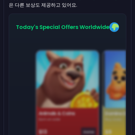
은 다른 보상도 제공하고 있어요.
Today's Special Offers Worldwide
Animals & Coins
Domino Dre
Earn on side
Play daily
$13
$9
Game