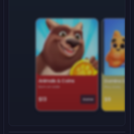
Animals & Coins
Domino Dre
Earn on side
Play daily
$13
$9
Game