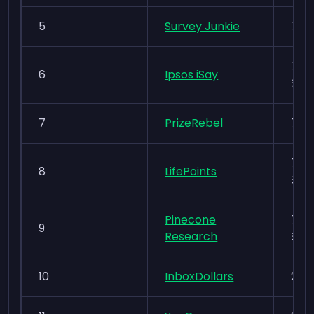
5
Survey Junkie
7,5
7,5
6
Ipsos iSay
카드
7
PrizeRebel
7,5
7,5
8
LifePoints
카드
Pinecone
7,5
9
Research
카드
10
InboxDollars
22,