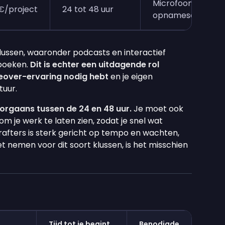
Microfoon en
€/project
24 tot 48 uur
opnamesoftware
klussen, waaronder podcasts en interactief
boeken.
Dit is echter een uitdagende rol
ceover-ervaring nodig hebt
en je eigen
uur.
oorgaans tussen de 24 en 48 uur.
Je moet ook
 je werk te laten zien, zodat je snel wat
rafters is sterk gericht op tempo en wachten,
et nemen voor dit soort klussen, is het misschien
Tijd tot je begint
Benodigde