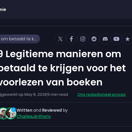
mie
9 Legitieme manieren om betaald te krijgen voor het voorlezen van boeken
9 Legitieme manieren om
betaald te krijgen voor het
voorlezen van boeken
ijgewerkt op
May 6, 2026
5
min read
Ons redactioneel proces
Written
and
Reviewed
by
Charlee
,
Anthony