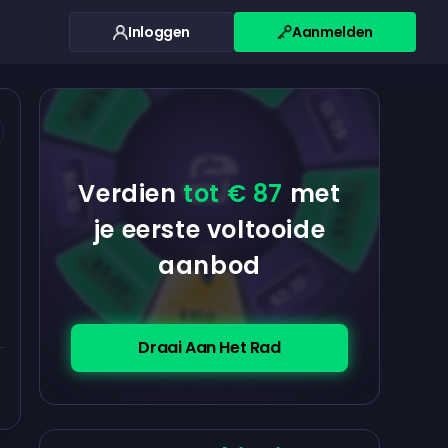
Inloggen
Aanmelden
$0.10
$5.00
$5.00
$0.10
$0.10
Verdien
tot € 87
met
$5.00
je eerste voltooide
aanbod
$5.00
$0.10
$100
Draai Aan Het Rad