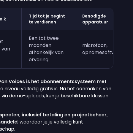
Tijd tot je begint
Benodigde
eik
te verdienen
apparatuur
Een tot twee
0€
maanden
microfoon,
k van
afhankelijk van
opnamesoftware
ervaring
van Voices is het abonnementssysteem met
te niveau volledig gratis is. Na het aanmaken van
nt via demo-uploads, kun je beschikbare klussen
.
aspecten, inclusief betaling en projectbeheer,
handeld
, waardoor je je volledig kunt
schap.