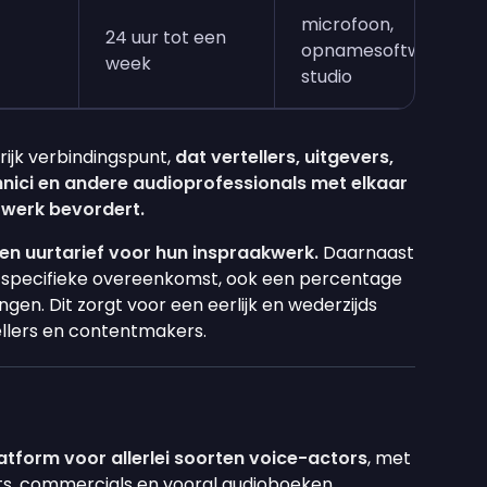
microfoon,
24 uur tot een
opnamesoftware,
week
studio
rijk verbindingspunt,
dat vertellers, uitgevers,
hnici en andere audioprofessionals met elkaar
werk bevordert.
een uurtarief voor hun inspraakwerk.
Daarnaast
de specifieke overeenkomst, ook een percentage
gen. Dit zorgt voor een eerlijk en wederzijds
ellers en contentmakers.
latform voor allerlei soorten voice-actors
, met
ts, commercials en vooral audioboeken.