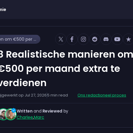
mie
8 Realistische manieren om €500 per maand extra te verdienen
8 Realistische manieren o
€500 per maand extra te
verdienen
ijgewerkt op
Jul 27, 2026
5
min read
Ons redactioneel proces
Written
and
Reviewed
by
Charlee
,
Marc