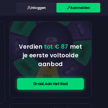
Inloggen
Aanmelden
$0.10
$5.00
$5.00
$0.10
m
$0.10
Verdien
tot € 87
met
$5.00
je eerste voltooide
aanbod
$5.00
$0.10
$100
Draai Aan Het Rad