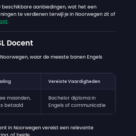
0
beschikbare aanbiedingen, wat het een
ngen te verdienen terwijl je in Noorwegen zit of
oont
.
SL Docent
in Noorwegen, waar de meeste banen Engels
taling
Vereiste Vaardigheden
wee maanden,
Bachelor diploma in
ks betaald
Engels of communicatie
cent in Noorwegen vereist een relevante
ing, of beide.