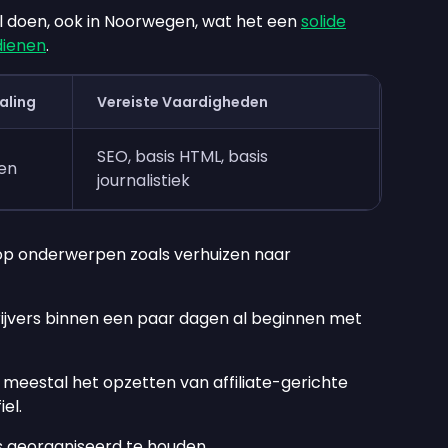
al doen, ook in Noorwegen, wat het een
solide
dienen
.
taling
Vereiste Vaardigheden
SEO, basis HTML, basis
gen
journalistiek
n op onderwerpen zoals verhuizen naar
rijvers binnen een paar dagen al beginnen met
 meestal het opzetten van affiliate-gerichte
el.
s georganiseerd te houden.