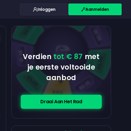
Inloggen
Aanmelden
$0.10
$5.00
$5.00
$0.10
$0.10
Verdien
tot € 87
met
$5.00
je eerste voltooide
aanbod
$5.00
$0.10
$100
Draai Aan Het Rad