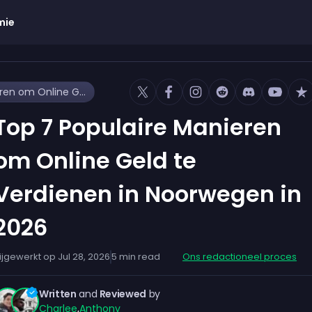
mie
Top 7 Populaire Manieren om Online Geld te Verdienen in Noorwegen in 2026
Top 7 Populaire Manieren
om Online Geld te
Verdienen in Noorwegen in
2026
ijgewerkt op
Jul 28, 2026
5
min read
Ons redactioneel proces
Written
and
Reviewed
by
Charlee
,
Anthony