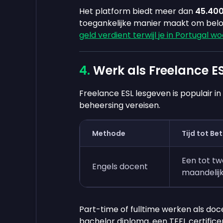
Het platform biedt meer dan
45.40
toegankelijke manier maakt om beloni
geld verdient terwijl je in Portugal w
Werk als Freelance E
Freelance ESL lesgeven is populair 
beheersing vereisen.
Methode
Tijd tot Be
Een tot t
Engels docent
maandelij
Part-time of fulltime werken als do
bachelor diploma, een TEFL certificer