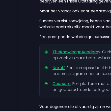
bedrijven een frisse uitstraling geven
Maar het vraagt ook echt een stevige
Succes vereist toewijding, kennis v
website aantrekkelijk maakt voor be
Een paar goede webdesign cursussen
TheKnowledgeAcademy
: Ger
op zoek zijn naar betrouwbar
Noroff
: Een beroepsschool i
andere programmeer cursuss
Coursera
: Een platform met 
en geaccrediteerde collegep
Voor degenen die al vaardig zijn in w