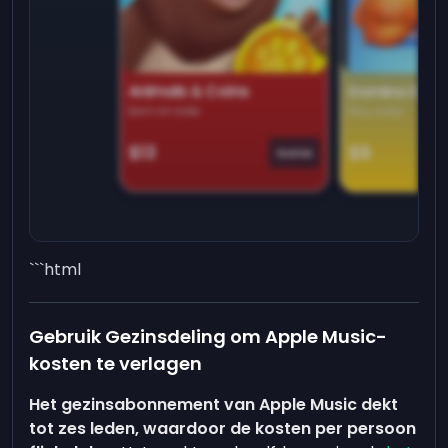
Animals & Coins
Domino Dre
Earn on side
Play daily
$13
$9
Game
```html
Gebruik Gezinsdeling om Apple Music-
kosten te verlagen
Het gezinsabonnement van Apple Music dekt
tot zes leden, waardoor de kosten per persoon