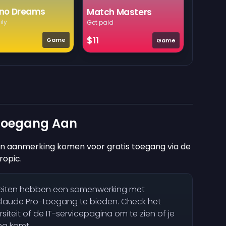
no Dreams
Match Masters
ily
Get paid
$11
Game
Game
 Toegang Aan
in aanmerking komen voor gratis toegang via de
ropic.
teiten hebben een samenwerking met
aude Pro-toegang te bieden. Check het
siteit of de IT-servicepagina om te zien of je
ng komt.