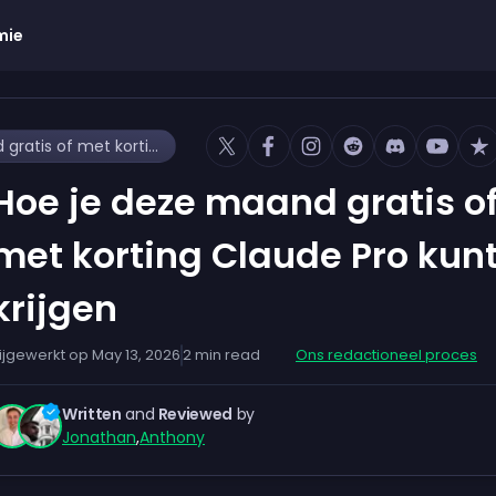
mie
Hoe je deze maand gratis of met korting Claude Pro kunt krijgen
Hoe je deze maand gratis o
met korting Claude Pro kun
krijgen
ijgewerkt op
May 13, 2026
2
min read
Ons redactioneel proces
Written
and
Reviewed
by
Jonathan
,
Anthony