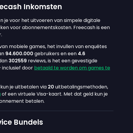
eecash Inkomsten
 je voor het uitvoeren van simpele digitale
uiken voor abonnementskosten. Freecash is een
.
 van mobiele games, het invullen van enquêtes
dan
94.600.000
gebruikers en een
4.6
 dan
302559
reviews, is het een gevestigde
 inclusief door
betaald te worden om games te
kun je uitbetalen via
20
uitbetalingsmethoden,
g
of een virtuele Visa-kaart. Met dat geld kun je
bonnement betalen.
vice Bundels