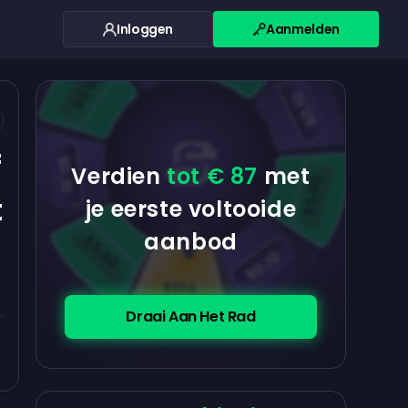
Inloggen
Aanmelden
$0.10
$5.00
$5.00
$0.10
f
$0.10
Verdien
tot € 87
met
$5.00
t
je eerste voltooide
aanbod
$5.00
$0.10
$100
Draai Aan Het Rad