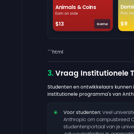
Domi
Animals & Coins
Play da
Earn on side
$9
$13
Game
```html
Vraag Institutionele
Studenten en ontwikkelaars kunnen 
institutionele programma's van Anth
Voor studenten:
Veel universi
Anthropic om campusbreed Cl
studentenportaal van je univer
.edu-e-mailadres in aanmerki