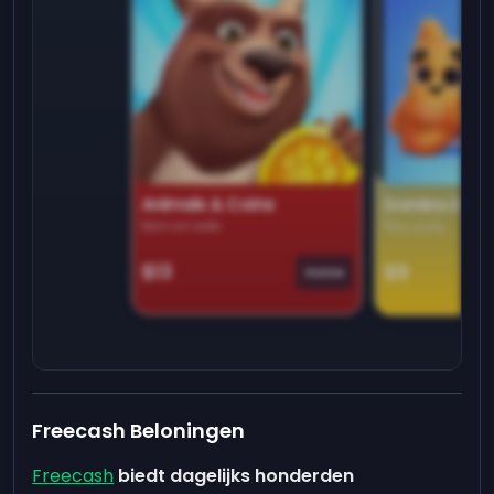
Animals & Coins
Domino Dre
Earn on side
Play daily
$13
$9
Game
Freecash Beloningen
Freecash
biedt dagelijks honderden