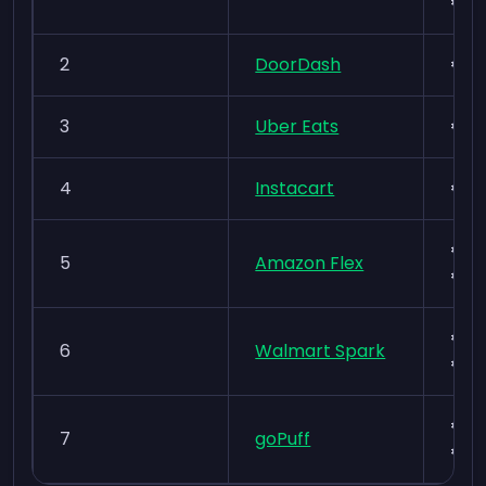
€ 1
2
DoorDash
€ 8
3
Uber Eats
€ 8
4
Instacart
€ 8
€ 1
5
Amazon Flex
€ 2
€ 1
6
Walmart Spark
€ 1
€ 1
7
goPuff
€ 1