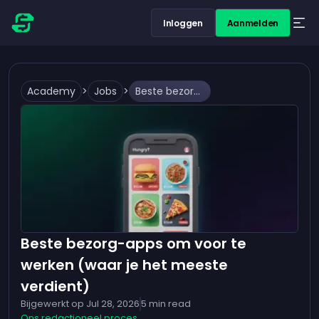
Inloggen
Aanmelden
Academy
>
Jobs
>
Beste bezorg-apps om voor te werken (waar je het meeste verdient)
Beste bezorg-apps om voor te
werken (waar je het meeste
verdient)
Bijgewerkt op
Jul 28, 2026
5
min read
Ons redactioneel proces