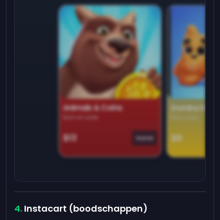
Animals & Coins
Domino Dre
Earn on side
Play daily
$13
$9
Game
Instacart (boodschappen)