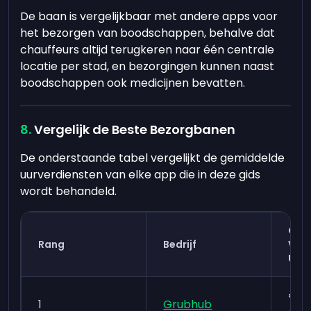
De baan is vergelijkbaar met andere apps voor
het bezorgen van boodschappen, behalve dat
chauffeurs altijd terugkeren naar één centrale
locatie per stad, en bezorgingen kunnen naast
boodschappen ook medicijnen bevatten.
Vergelijk de Beste Bezorgbanen
De onderstaande tabel vergelijkt de gemiddelde
uurverdiensten van elke app die in deze gids
wordt behandeld.
Gem
Rang
Bedrijf
Verd
Uur
€ 1
1
Grubhub