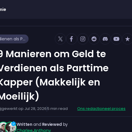
mie
9 Manieren om Geld te Verdienen als Parttime Kapper (Makkelijk en Moeilijk)
9 Manieren om Geld te
Verdienen als Parttime
Kapper (Makkelijk en
Moeilijk)
ijgewerkt op
Jul 28, 2026
5
min read
Ons redactioneel proces
Written
and
Reviewed
by
Charlee
,
Anthony