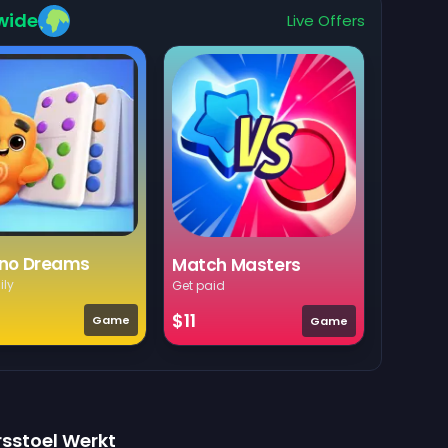
wide
Live Offers
no Dreams
Match Masters
ily
Get paid
$11
Game
Game
rsstoel Werkt