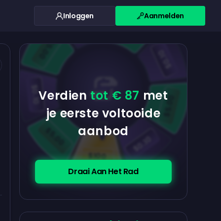
Inloggen
Aanmelden
$0.10
$5.00
$5.00
$0.10
$0.10
Verdien
tot € 87
met
$5.00
je eerste voltooide
aanbod
$5.00
$0.10
$100
Draai Aan Het Rad