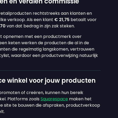
en en verdien commissie
retailproducten rechtstreeks aan klanten en
lke verkoop. Als een klant
€ 21,75
betaalt voor
,70
van dat bedrag in zijn zak steken.
tact opnemen met een productmerk over
 een keten werken de producten die al in de
anten die regelmatig langskomen, vertrouwen
list, waardoor een productverwijzing natuurlijk
 winkel voor jouw producten
n promoten of creëren, kunnen hun bereik
kel. Platforms zoals
Squarespace
maken het
ke site te bouwen die afspraken, productverkoop
lt.