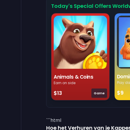
Today's Special Offers World
Domi
Animals & Coins
Play da
Earn on side
$9
$13
Game
```html
Hoe het Verhuren van je Kappe