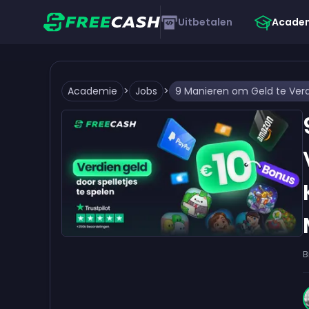
Uitbetalen
Acade
Academie
>
Jobs
>
B