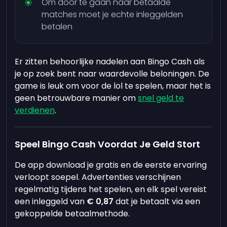
Om door te gaan naar betaalde
matches moet je echte inleggelden
betalen
Er zitten behoorlijke nadelen aan Bingo Cash als
je op zoek bent naar waardevolle beloningen. De
game is leuk om voor de lol te spelen, maar het is
geen betrouwbare manier om
snel geld te
verdienen
.
Speel Bingo Cash Voordat Je Geld Stort
De app download je gratis en de eerste ervaring
verloopt soepel. Advertenties verschijnen
regelmatig tijdens het spelen, en elk spel vereist
een inleggeld van
€ 0,87
dat je betaalt via een
gekoppelde betaalmethode.