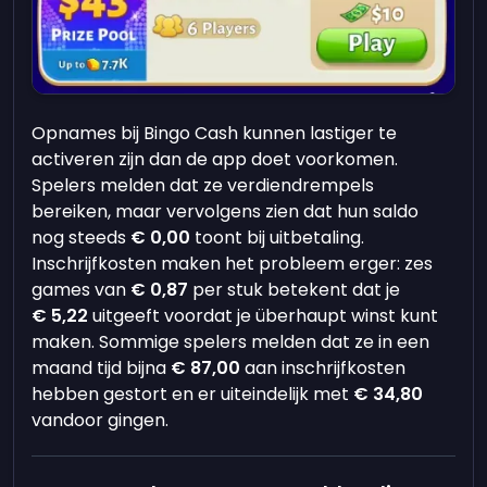
Opnames bij Bingo Cash kunnen lastiger te
activeren zijn dan de app doet voorkomen.
Spelers melden dat ze verdiendrempels
bereiken, maar vervolgens zien dat hun saldo
nog steeds
€ 0,00
toont bij uitbetaling.
Inschrijfkosten maken het probleem erger: zes
games van
€ 0,87
per stuk betekent dat je
€ 5,22
uitgeeft voordat je überhaupt winst kunt
maken. Sommige spelers melden dat ze in een
maand tijd bijna
€ 87,00
aan inschrijfkosten
hebben gestort en er uiteindelijk met
€ 34,80
vandoor gingen.