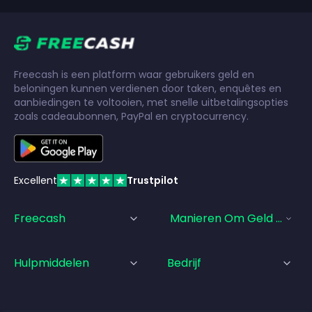
Freecash is een platform waar gebruikers geld en
beloningen kunnen verdienen door taken, enquêtes en
aanbiedingen te voltooien, met snelle uitbetalingsopties
zoals cadeaubonnen, PayPal en cryptocurrency.
Excellent
Trustpilot
Freecash
Manieren Om Geld Te Ve
Hulpmiddelen
Bedrijf