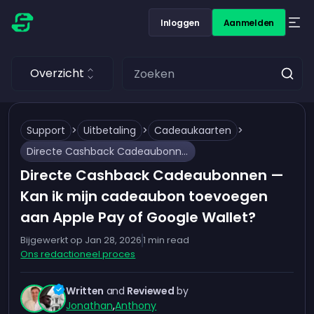
Inloggen
Aanmelden
Overzicht
Support
>
Uitbetaling
>
Cadeaukaarten
>
Directe Cashback Cadeaubonnen — Kan ik mijn cadeaubon toevoegen aan Apple Pay of Google Wallet?
Directe Cashback Cadeaubonnen —
Kan ik mijn cadeaubon toevoegen
aan Apple Pay of Google Wallet?
Bijgewerkt op
Jan 28, 2026
1
min read
Ons redactioneel proces
Written
and
Reviewed
by
Jonathan
,
Anthony