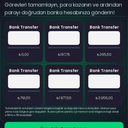
Görevleri tamamlayın, para kazanın ve ardından
parayı doğrudan banka hesabınıza gönderin!
Bank Transfer
Bank Transfer
Bank Transfer
₺0,00
₺197,75
₺395,50
Bank Transfer
Bank Transfer
Bank Transfer
₺791,00
₺1.977,50
₺3.955,00
*
Kullanılabilirlik ve kullanım yöntemi bölgenize bağlıdır ve doğrudan mevcut olmayabilir. Minimum para
çekme tutarı bölgeye göre değişebilir. İlk para çekme işleminiz için minimum tutar bölgenize bağlı olarak
₺198 ile ₺790 arasındadır.