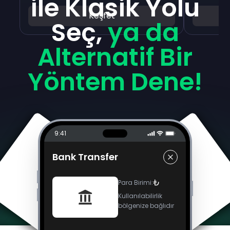
ile Klasik Yolu
Keşfet
Seç,
ya da
Alternatif Bir
Yöntem Dene!
9:41
Bank Transfer
₺
Para Birimi
:
Kullanılabilirlik
bölgenize bağlıdır