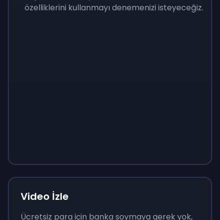
özelliklerini kullanmayı denemenizi isteyeceğiz.
Sign up
Sign up
Sign up
₺400
₺40
₺138
Video İzle
Ücretsiz para için banka soymaya gerek yok,