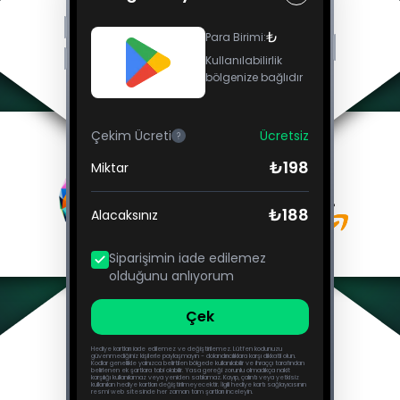
₺
Para Birimi
:
Kullanılabilirlik
bölgenize bağlıdır
Çekim Ücreti
Ücretsiz
?
₺198
Miktar
₺188
Alacaksınız
Siparişimin iade edilemez
olduğunu anlıyorum
Çek
Hediye kartları iade edilemez ve değiştirilemez. Lütfen kodunuzu
güvenmediğiniz kişilerle paylaşmayın - dolandırıcılıklara karşı dikkatli olun.
Kodlar genellikle yalnızca belirtilen bölgede kullanılabilir ve ihraççı tarafından
belirlenen ek şartlara tabi olabilir. Yasa gereği zorunlu olmadıkça nakit
karşılığı kullanılamaz veya yeniden satılamaz. Kayıp, çalıntı veya yetkisiz
kullanılan hediye kartları değiştirilmeyecektir. İlgili hediye kartı sağlayıcısının
resmi web sitesinde her zaman tam şartları inceleyin.