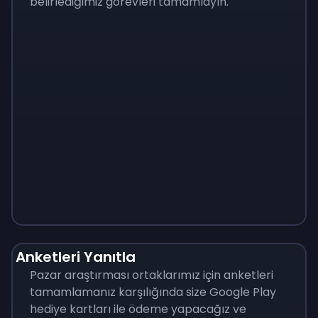
belirlediğimiz görevleri tamamlayın.
Monopoly
$
215
Anketleri Yanıtla
Pazar araştırması ortaklarımız için anketleri
tamamlamanız karşılığında size Google Play
hediye kartları ile ödeme yapacağız ve