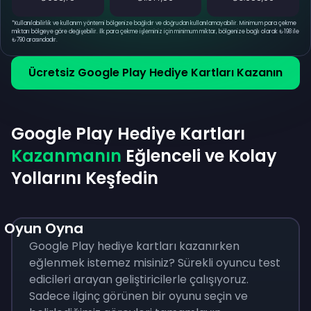
*
Kullanılabilirlik ve kullanım yöntemi bölgenize bağlıdır ve doğrudan kullanılamayabilir. Minimum para çekme
miktarı bölgeye göre değişebilir. İlk para çekme işleminiz için minimum miktar, bölgenize bağlı olarak ₺198 ile
₺790 arasındadır.
Ücretsiz Google Play Hediye Kartları Kazanın
Google Play Hediye Kartları
Kazanmanın
Eğlenceli ve Kolay
Yollarını Keşfedin
Oyun Oyna
Google Play hediye kartları kazanırken
eğlenmek istemez misiniz? Sürekli oyuncu test
edicileri arayan geliştiricilerle çalışıyoruz.
Sadece ilginç görünen bir oyunu seçin ve