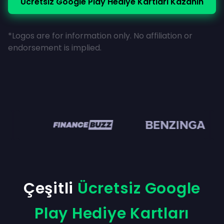
Ücretsiz Google Play Hediye Kartları Kazanın
*Logos are for information only. No affiliation or
endorsement is implied.
en
Çeşitli
Ücretsiz Google
Play Hediye Kartları