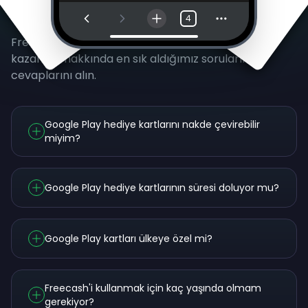
Sık Sorulan Sorular
4
Freecash kullanımı ve Google Play hediye kartları
kazanma hakkında en sık aldığımız soruların
cevaplarını alın.
Google Play hediye kartlarını nakde çevirebilir
miyim?
Google Play hediye kartlarının süresi doluyor mu?
Google Play kartları ülkeye özel mi?
Freecash'i kullanmak için kaç yaşında olmam
gerekiyor?