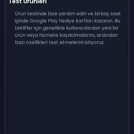
Test Ürünleri
Ürün testinde bize yardım edin ve birkaç saat
içinde Google Play hediye kartları kazanın. Bu
teklifler için genellikle kullanıcılardan yeni bir
ürün veya hizmete kaydolmalarını, ardından
bazı özellikleri test etmelerini istiyoruz.
Sign up
Sign up
Sign up
₺400
₺40
₺138