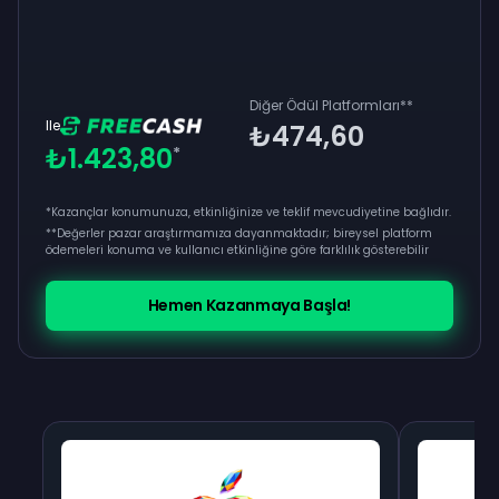
Diğer Ödül Platformları
**
Ile
₺474,60
₺1.423,80
*
*Kazançlar konumunuza, etkinliğinize ve teklif mevcudiyetine bağlıdır.
**
Değerler pazar araştırmamıza dayanmaktadır; bireysel platform
ödemeleri konuma ve kullanıcı etkinliğine göre farklılık gösterebilir
Hemen Kazanmaya Başla!