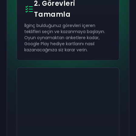
2. Görevleri
Tamamla
İlginç bulduğunuz görevleri içeren
teklifleri seçin ve kazanmaya başlayın.
Oyun oynamaktan anketlere kadar,
Google Play hediye kartlarını nasıl
kazanacağınıza siz karar verin.
Etkinleştir
Etkinleştir
Etkinleştir
₺2.000
₺1.000
₺400
Hediye kartı
Hediye kartı
Hediye kartı
now
now
now
Başarıyla aldınız
Başarıyla aldınız
Başarıyla aldınız
₺2.000
₺1.000
₺400
hediye kartı. Hesabınızda
hediye kartı.
hediye kartı. Hesabınızda
kullanın.
kullanın.
Hesabınızda kullanın.