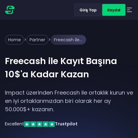
Giriş Yap
Kaydol
Home
>
Partner
>
Freecash ile Doğrudan Ortaklık Kurun ve Kayıt Başına 10$'a Kadar Kazanın
Freecash ile Kayıt Başına
10$'a Kadar Kazan
Impact üzerinden Freecash ile ortaklık kurun ve
en iyi ortaklarımızdan biri olarak her ay
50.000$+ kazanın.
Excellent
Trustpilot