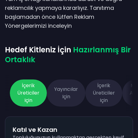
reklamcılık yapmaya kararlıyız. Tanıtıma
başlamadan önce lütfen
Reklam
Yönergelerimizi
inceleyin
Hedef Kitleniz İçin
Hazırlanmış Bir
Ortaklık
İçerik
İçerik
Me
Yayıncılar
Üreticiler
Üreticiler
Alıc
Için
Için
Için
I
Katıl ve Kazan
Topluluğunuzun kullanmaktan gerçekten keyif