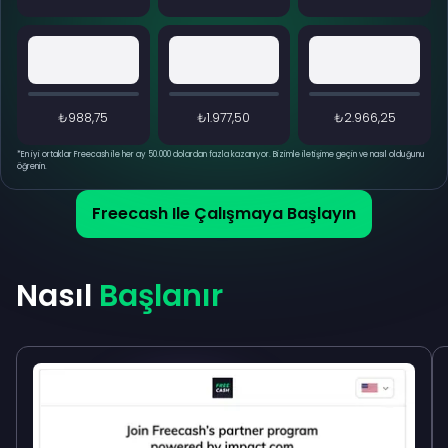
₺988,75
₺1.977,50
₺2.966,25
*
En iyi ortaklar Freecash ile her ay 50.000 dolardan fazla kazanıyor. Bizimle iletişime geçin ve nasıl olduğunu
öğrenin.
Freecash Ile Çalışmaya Başlayın
Nasıl
Başlanır