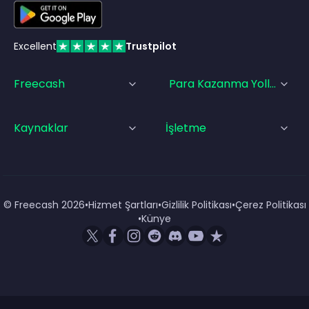
Excellent
Trustpilot
Freecash
Para Kazanma Yolları
Kaynaklar
İşletme
© Freecash
2026
•
Hizmet Şartları
•
Gizlilik Politikası
•
Çerez Politikası
•
Künye