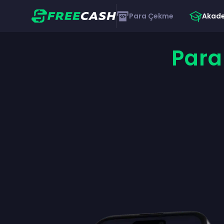
Para Çekme
Akad
Para 