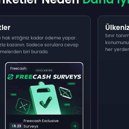
ler
Ülkeni
Sınır tanı
e hak ettiğiniz kadar ödeme yapar.
konumunuz
zla kazanın. Sadece sorulara cevap
her yerden
melerden biri burada.
Freecash
Freecash
Freecash Exclusive
Freecash Surv
$
5.23
Surveys
$
2.00