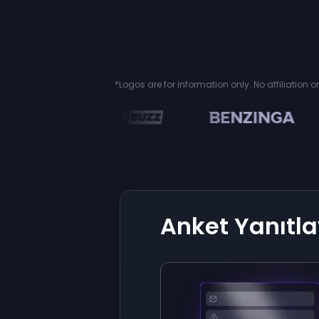
*Logos are for information only. No affiliation 
n
Anket Yanıtl