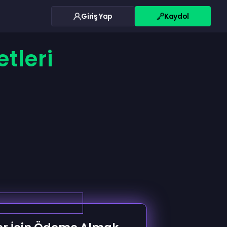
Giriş Yap
Kaydol
etleri