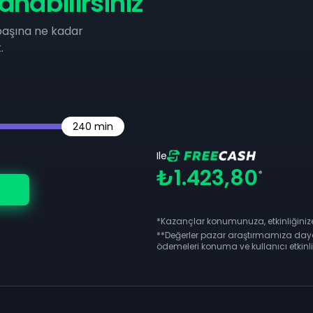
nabilirsiniz
başına ne kadar
k.
240
min
Ile
₺1.423,80
*
*Kazançlar konumunuza, etkinliğinize 
**
Değerler pazar araştırmamıza day
ödemeleri konuma ve kullanıcı etkinliği