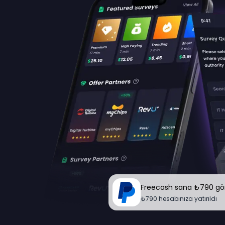
Freecash sana ₺790 gö
₺790 hesabınıza yatırıldı