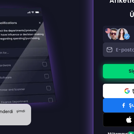
Anketl
Ü
Si
Ş
nderdi
şimdi
Mükemmel