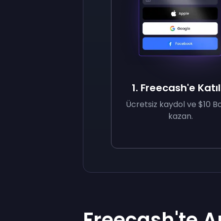
1. Freecash'e Katıl
Ücretsiz kaydol ve $10 B
kazan.
Freecash'te 