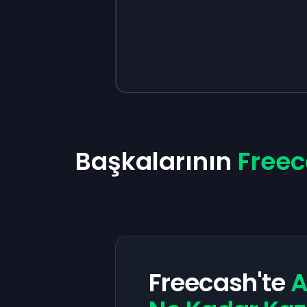
Sign up
Sign up
₺340
₺198
Başkalarının
Freec
Freecash'te
A