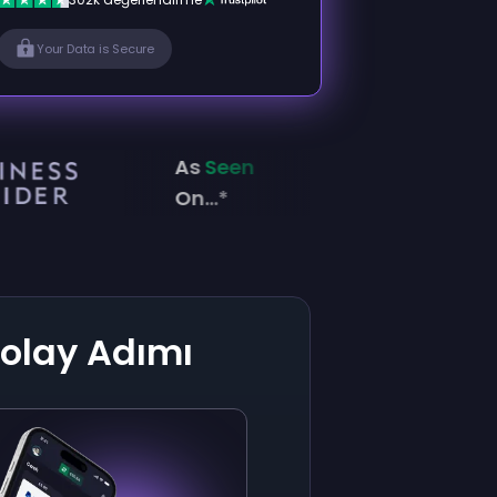
Your Data is Secure
As
Seen
On...*
olay Adımı