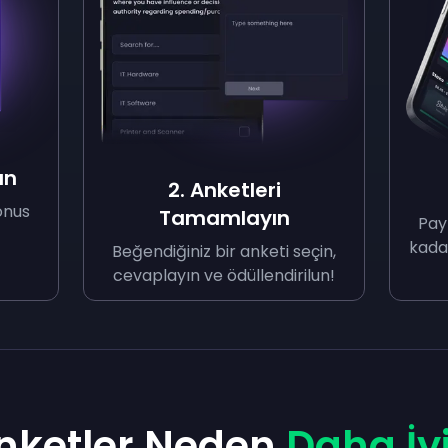
ın
2. Anketleri
onus
Tamamlayın
Pay
kada
Beğendiğiniz bir anketi seçin,
cevaplayın ve ödüllendirilun!
Anketler Neden
Daha İyi