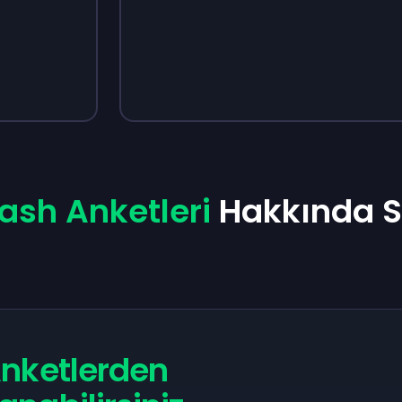
Sign up
Sign up
Sign up
₺470
₺45
₺40
ash Anketleri
Hakkında Sö
nketlerden