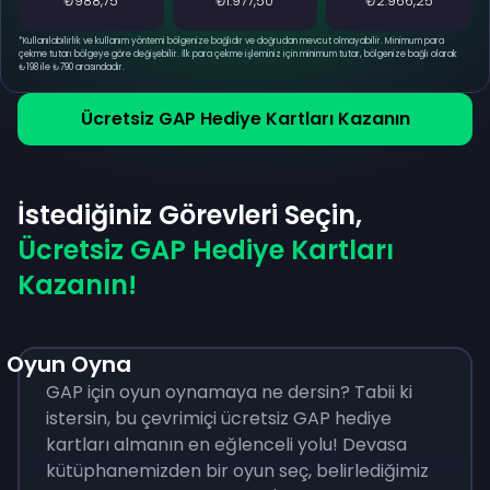
₺988,75
₺1.977,50
₺2.966,25
*
Kullanılabilirlik ve kullanım yöntemi bölgenize bağlıdır ve doğrudan mevcut olmayabilir. Minimum para
çekme tutarı bölgeye göre değişebilir. İlk para çekme işleminiz için minimum tutar, bölgenize bağlı olarak
₺198 ile ₺790 arasındadır.
Ücretsiz GAP Hediye Kartları Kazanın
İstediğiniz Görevleri Seçin,
Ücretsiz GAP Hediye Kartları
Kazanın!
Oyun Oyna
GAP için oyun oynamaya ne dersin? Tabii ki
istersin, bu çevrimiçi ücretsiz GAP hediye
kartları almanın en eğlenceli yolu! Devasa
kütüphanemizden bir oyun seç, belirlediğimiz