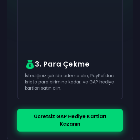
Etkinleştir
Etkinleştir
Etkinleştir
₺2.000
₺1.000
₺400
Hediye kartı
Hediye kartı
Hediye kartı
now
now
now
Başarıyla aldınız
Başarıyla aldınız
Başarıyla aldınız
₺2.000
₺1.000
₺400
hediye kartı. Hesabınızda
hediye kartı.
hediye kartı. Hesabınızda
kullanın.
kullanın.
Hesabınızda kullanın.
3. Para Çekme
İstediğiniz şekilde ödeme alın, PayPal'dan
kripto para birimine kadar, ve GAP hediye
kartları satın alın.
Ücretsiz GAP Hediye Kartları
Kazanın