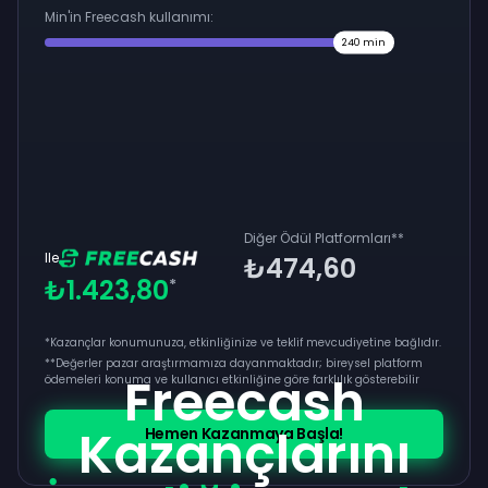
Min'in Freecash kullanımı:
240
min
Diğer Ödül Platformları
**
Ile
₺474,60
₺1.423,80
*
*Kazançlar konumunuza, etkinliğinize ve teklif mevcudiyetine bağlıdır.
**
Değerler pazar araştırmamıza dayanmaktadır; bireysel platform
Freecash
ödemeleri konuma ve kullanıcı etkinliğine göre farklılık gösterebilir
Kazançlarını
Hemen Kazanmaya Başla!