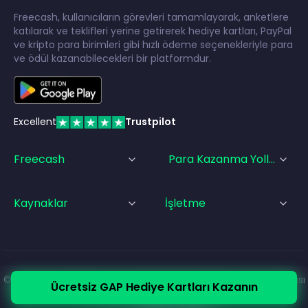
Freecash, kullanıcıların görevleri tamamlayarak, anketlere
katılarak ve teklifleri yerine getirerek hediye kartları, PayPal
ve kripto para birimleri gibi hızlı ödeme seçenekleriyle para
ve ödül kazanabilecekleri bir platformdur.
Excellent
Trustpilot
Freecash
Para Kazanma Yolları
Kaynaklar
İşletme
© Freecash
2026
•
Hizmet Şartları
•
Gizlilik Politikası
•
Çerez Politikası
Ücretsiz GAP Hediye Kartları Kazanın
•
Künye