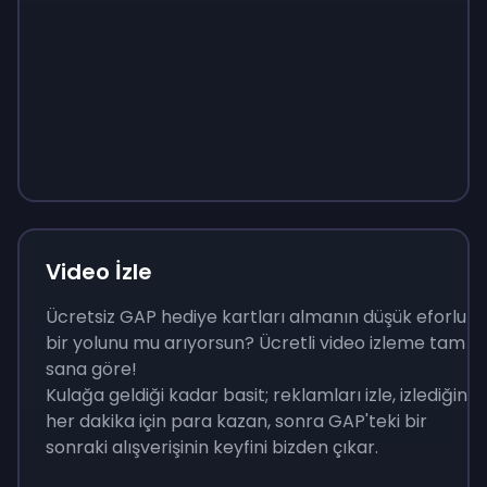
Sign up
Sign up
Sign up
₺400
₺40
₺138
Video İzle
Ücretsiz GAP hediye kartları almanın düşük eforlu
bir yolunu mu arıyorsun? Ücretli video izleme tam
sana göre!
Kulağa geldiği kadar basit; reklamları izle, izlediğin
her dakika için para kazan, sonra GAP'teki bir
sonraki alışverişinin keyfini bizden çıkar.