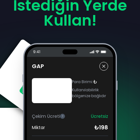
İstediğin Yerde
Kullan!
9:41
GAP
₺
Para Birimi
:
Kullanılabilirlik
bölgenize bağlıdır
Çekim Ücreti
Ücretsiz
?
₺198
Miktar