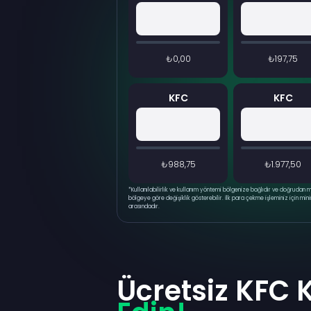
₺0,00
₺197,75
KFC
KFC
₺988,75
₺1.977,50
*
Kullanılabilirlik ve kullanım yöntemi bölgenize bağlıdır ve doğruda
bölgeye göre değişiklik gösterebilir. İlk para çekme işleminiz için mi
arasındadır.
Ücretsiz KFC