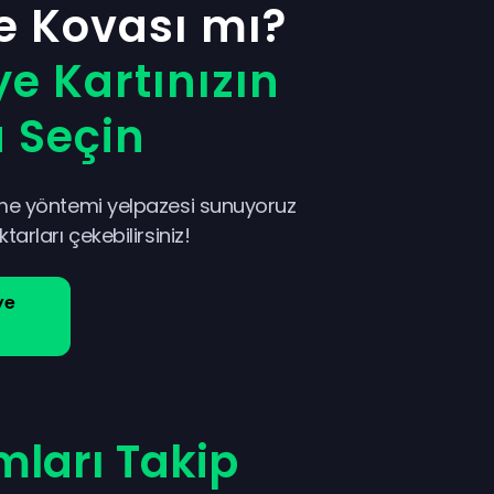
e Kovası mı?
e Kartınızın
 Seçin
me yöntemi yelpazesi sunuyoruz
arları çekebilirsiniz!
ye
mları Takip