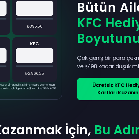
Bütün Ail
KFC Hediy
₺395,50
Boyutunu
KFC
Çok geniş bir para çek
ve ₺198 kadar düşük mikt
₺2.966,25
Ücretsiz KFC Hedi
n mevcut olmayabilir. Minimum para çekme tutarı
nimum tutar, bölgenize bağlı olarak ₺198 ile ₺790
Kartları Kazanın
 Kazanmak İçin,
Bu Adı