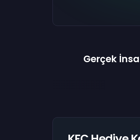
Gerçek İns
KFC Hediye Ka