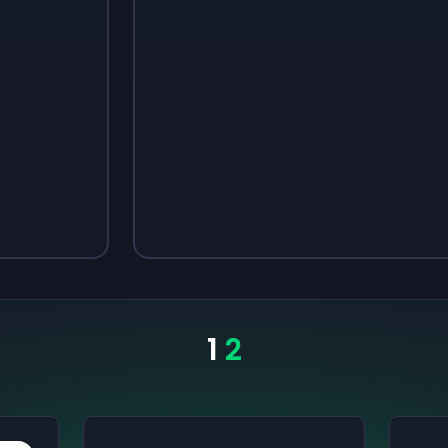
Sign up
Sign up
₺138
₺190
1
2