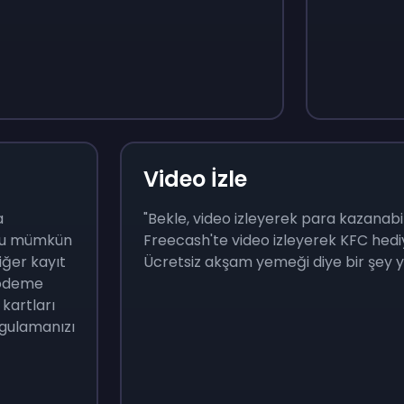
$
215
$
10
Video İzle
a
"Bekle, video izleyerek para kazanabi
i bu mümkün
Freecash'te video izleyerek KFC hediye
ğer kayıt
Ücretsiz akşam yemeği diye bir şey y
e ödeme
kartları
ygulamanızı