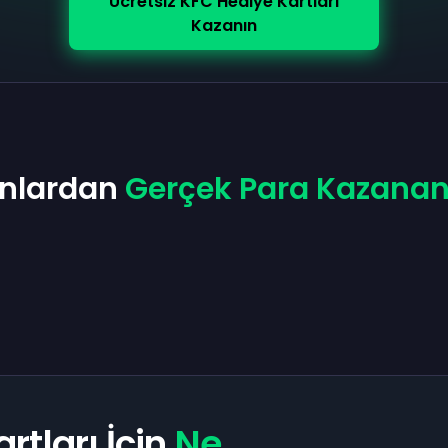
Ücretsiz KFC Hediye Kartları
Kazanın
anlardan
Gerçek Para Kazanan
rtları İçin
Ne