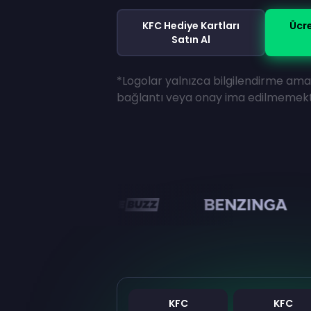
KFC Hediye Kartları
Ücre
Satın Al
*Logolar yalnızca bilgilendirme amaç
bağlantı veya onay ima edilmemekt
en
KFC
KFC