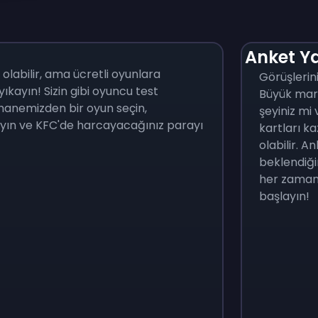
Anket Ya
labilir, ama ücretli oyunlara
Görüşlerin
ıkayın! Sizin gibi oyuncu test
Büyük mar
phanemizden bir oyun seçin,
şeyiniz mi
ayın ve KFC'de harcayacağınız parayı
kartları k
olabilir. 
beklendiği
her zaman 
başlayın!
Monopoly Go!
Uno