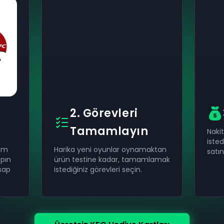
2. Görevleri
Tamamlayın
Naki
isted
eam
Harika yeni oyunlar oynamaktan
satın
apın
ürün testine kadar, tamamlamak
sap
istediğiniz görevleri seçin.