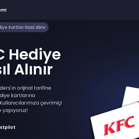
emi
ye Kartları Nasıl Alınır
C Hediye
l Alınır
rs'ın orijinal tarifine
diye kartlarına
 Kullanıcılarımıza çevrimiçi
e yapıyoruz!
stpilot