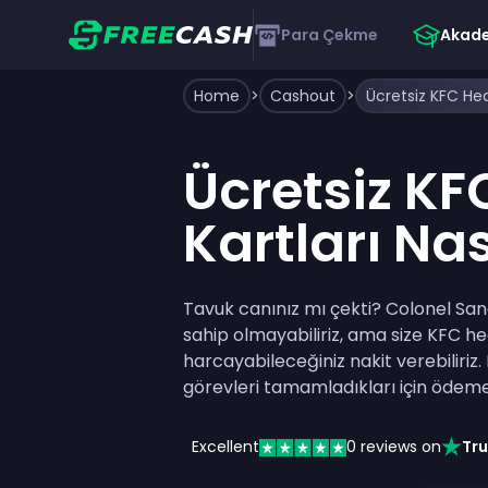
Para Çekme
Akad
Home
>
Cashout
>
Ücretsiz KFC Hedi
Ücretsiz KF
Kartları Nası
Tavuk canınız mı çekti? Colonel Sande
sahip olmayabiliriz, ama size KFC he
harcayabileceğiniz nakit verebiliriz.
görevleri tamamladıkları için ödem
Excellent
0
reviews on
Tru