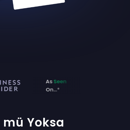
As
Seen
On...*
 mü Yoksa