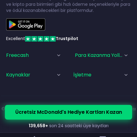
ve kripto para birimleri gibi hızlı ödeme seçenekleriyle para
ve ödül kazanabilecekleri bir platformdur.
Excellent
Trustpilot
Freecash
Para Kazanma Yolları
Kaynaklar
İşletme
© Freecash
2026
•
Hizmet Şartları
•
Gizlilik Politikası
•
Çerez Politikası
Ücretsiz McDonald's Hediye Kartları Kazan
•
Künye
139,658
+
son 24 saatteki üye kayıtları