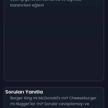
kazanırken eğlen!
Monopoly
$
215
Soruları Yanıtla
Burger King mi McDonald's mı? Cheeseburger
mı Nugget'lar mı? Sorular cevaplamayı ve