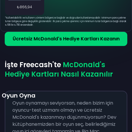
₺866,94
*
Kullanılabilirlik ve kullanım yöntemi bölgenize bağlıdır ve doğrudan kullanılamayabilir. Minimum para çekme
tutarı bölgeye göre değişiklik gösterebilir. İlk para çekme işleminiz için minimum tutar bölgenize bağlı olarak
₺198 ile ₺790 arasındadır.
Ücretsiz McDonald's Hediye Kartları Kazanın
İşte Freecash'te
McDonald's
Hediye Kartları Nasıl Kazanılır
Oyun Oyna
Oyun oynamayı seviyorsan, neden bizim için
oyuncu-test uzmanı olmayı ve ücretsiz
McDonald's kazanmayı düşünmüyorsun? Dev
kütüphanemizden bir oyun seç, belirlediğimiz
oyun içi görevleri tamamla ve Big Mac