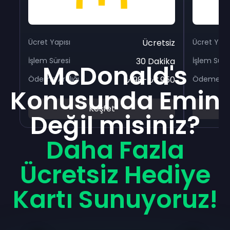
Ücret Yapısı
Ücretsiz
Ücret Yapı
İşlem Süresi
30 Dakika
İşlem Süre
McDonald's
Ödeme Aralığı
₺198-₺3.950
Ödeme Ara
Konusunda Emin
Keşfet
Değil misiniz?
Daha Fazla
Ücretsiz Hediye
Kartı Sunuyoruz!