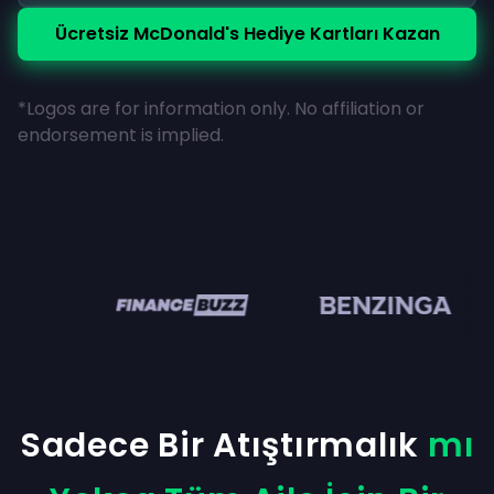
Ücretsiz McDonald's Hediye Kartları Kazan
*Logos are for information only. No affiliation or
endorsement is implied.
n
Sadece Bir Atıştırmalık
mı