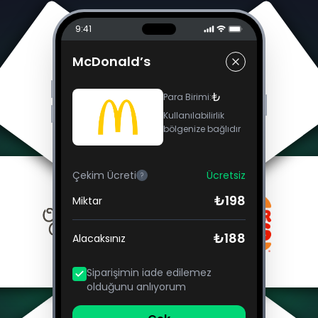
9:41
McDonald’s
₺
Para Birimi
:
Kullanılabilirlik
bölgenize bağlıdır
Çekim Ücreti
Ücretsiz
?
₺198
Miktar
₺188
Alacaksınız
Siparişimin iade edilemez
olduğunu anlıyorum