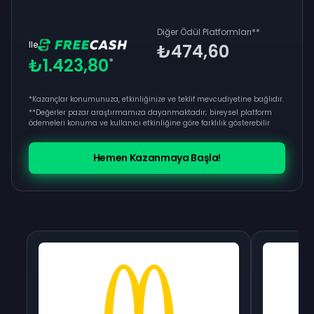
Diğer Ödül Platformları
**
Ile
₺474,60
₺1.423,80
*
*Kazançlar konumunuza, etkinliğinize ve teklif mevcudiyetine bağlıdır.
**
Değerler pazar araştırmamıza dayanmaktadır; bireysel platform
ödemeleri konuma ve kullanıcı etkinliğine göre farklılık gösterebilir
Hemen Kazanmaya Başla!