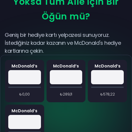
Yoksa Tüm Aile İçin Bir
Öğün mü?
Geniş bir hediye kartı yelpazesi sunuyoruz.
İstediğiniz kadar kazanın ve McDonald's hediye
kartlarına çekin.
McDonald’s
McDonald’s
McDonald’s
₺0,00
₺289,11
₺578,22
McDonald’s