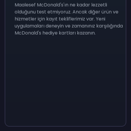
Maalesef McDonald's'ın ne kadar lezzetli
olduğunu test etmiyoruz. Ancak diğer ürün ve
hizmetler için kayıt tekliflerimiz var. Yeni
uygulamaları deneyin ve zamanınız karşılığında
McDonald's hediye kartları kazanın.
Sign up
Sign up
Sign up
₺400
₺40
₺138