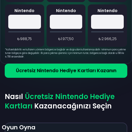
Nintendo
Nintendo
Nintendo
₺988,75
₺1.977,50
₺2.966,25
*
Kullanılabilirlik ve kullanım yöntemi bölgenize bağlıdır ve doğrudan kullanılamayabilir. Minimum para çekme
tutarı bölgeye göre değişebilir. İlk para çekme işleminiz için minimum tutar, bölgenize bağlı olarak ₺198 ile
₺790 arasındadır.
Ücretsiz Nintendo Hediye Kartları Kazanın
Nasıl
Ücretsiz Nintendo Hediye
Kartları
Kazanacağınızı Seçin
Oyun Oyna