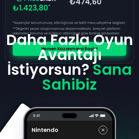
₺474,60
₺1.423,80
*
*Kazançlar konumunuza, etkinliğinize ve teklif mevcudiyetine bağlıdır.
**
Değerler pazar araştırmamıza dayanmaktadır; bireysel platform
Daha Fazla Oyun
ödemeleri konuma ve kullanıcı etkinliğine göre farklılık gösterebilir
Avantajı
Hemen Kazanmaya Başla!
İstiyorsun?
Sana
Sahibiz
9:41
Nintendo