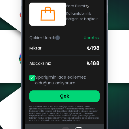
₺
Para Birimi
:
Kullanılabilirlik
bölgenize bağlıdır
Çekim Ücreti
Ücretsiz
?
₺198
Miktar
₺188
Alacaksınız
Siparişimin iade edilemez
olduğunu anlıyorum
Çek
Hediye kartları iade edilemez ve değiştirilemez. Lütfen kodunuzu
güvenmediğiniz kişilerle paylaşmayın - dolandırıcılıklara karşı dikkatli olun.
Kodlar genellikle yalnızca belirtilen bölgede kullanılabilir ve ihraççı tarafından
belirlenen ek şartlara tabi olabilir. Yasa gereği zorunlu olmadıkça nakit
karşılığı kullanılamaz veya yeniden satılamaz. Kayıp, çalıntı veya yetkisiz
kullanılan hediye kartları değiştirilmeyecektir. İlgili hediye kartı sağlayıcısının
resmi web sitesinde her zaman tam şartları inceleyin.