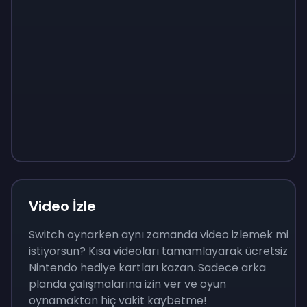
Sign up
Sign up
Sign up
₺400
₺40
₺138
Video İzle
Switch oynarken aynı zamanda video izlemek mi
istiyorsun? Kısa videoları tamamlayarak ücretsiz
Nintendo hediye kartları kazan. Sadece arka
planda çalışmalarına izin ver ve oyun
oynamaktan hiç vakit kaybetme!