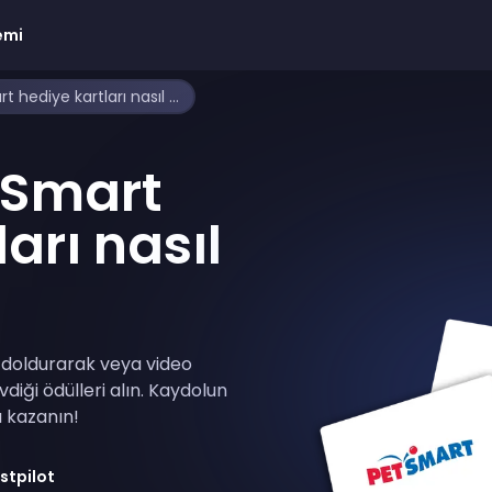
emi
Ücretsiz PetSmart hediye kartları nasıl alınır
tSmart
arı nasıl
 doldurarak veya video
vdiği ödülleri alın. Kaydolun
ı kazanın!
stpilot