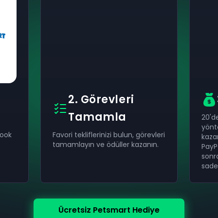
2. Görevleri
Tamamla
20'd
yönt
book
Favori tekliflerinizi bulun, görevleri
kazan
tamamlayın ve ödüller kazanın.
PayP
sonr
sade
Ücretsiz Petsmart Hediye