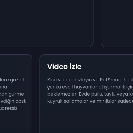
Monopoly Go!
Uno
$
215
$
10
Video İzle
lere göz at
Kısa videolar izleyin ve PetSmart hediy
rına
çünkü evcil hayvanlar atıştırmalık i
ndan gurme
beklemezler. Evde pullu, tüylü veya ka
evdiğin dost
kuyruk sallamalar ve mırıltılar sadec
cretsiz.