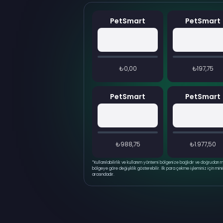
PetSmart
PetSmart
₺0,00
₺197,75
PetSmart
PetSmart
₺988,75
₺1.977,50
*
Kullanılabilirlik ve kullanım yöntemi bölgenize bağlıdır ve doğruda
bölgeye göre değişiklik gösterebilir. İlk para çekme işleminiz için mi
arasındadır.