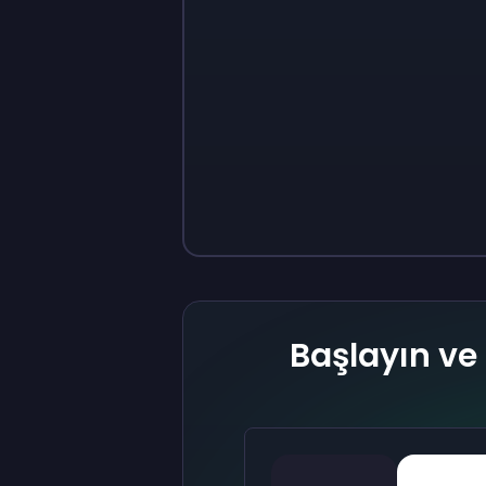
Sign up
Sign up
₺400
₺40
Başlayın ve