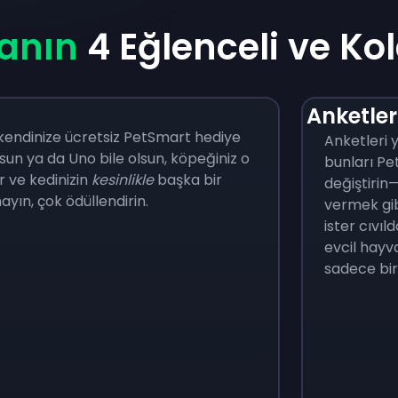
anın
4 Eğlenceli ve Ko
Anketler
kendinize ücretsiz PetSmart hediye
Anketleri y
sun ya da Uno bile olsun, köpeğiniz o
bunları Pe
 ve kedinizin
kesinlikle
başka bir
değiştirin
ayın, çok ödüllendirin.
vermek gib
ister cıvı
evcil hayva
sadece bir