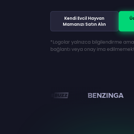
Kendi Evcil Hayvan
Ü
Mamanızı Satın Alın
*Logolar yalnızca bilgilendirme amaç
bağlantı veya onay ima edilmemekt
en