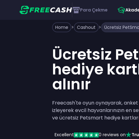
Para Çekme
Akad
Home
>
Cashout
>
Ücretsiz Pe
hediye kartl
alınır
Freecash'te oyun oynayarak, anket
izleyerek evcil hayvanlarınızın en se
ve ücretsiz Petsmart hediye kartlar
Excellent
0
reviews on
Tru