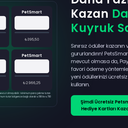
Kazan
Da
PetSmart
Kuyruk S
₺395,50
Sınırsız ödüller kazanın 
gururlandırın! PetsSmar
PetSmart
mevcut olmasa da, PayP
favori ödeme yöntemleri
yeni ödüllerinizi ücretsi
₺2.966,25
kullanın.
n mevcut olmayabilir. Minimum para çekme tutarı
nimum tutar bölgenize bağlı olarak ₺198 ile ₺790
Şimdi Ücretsiz Pets
Hediye Kartları Kaz