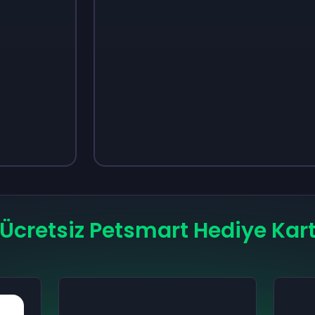
Sign up
Sign up
₺138
₺190
Ücretsiz Petsmart Hediye Kart