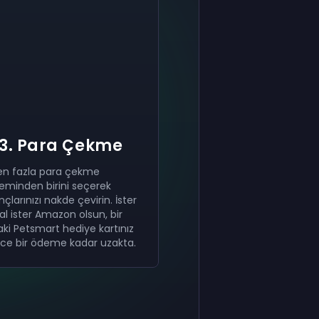
Etkinleştir
Etkinleştir
Etkinleştir
₺2.000
₺1.000
₺400
Hediye
Hediye
Hediye
now
now
now
kartı
kartı
kartı
Başarıyla aldınız
Başarıyla aldınız
Başarıyla aldınız
₺2.000
₺1.000
₺400
hediye kartı.
hediye kartı.
hediye kartı.
Hesabınızda kullanın.
Hesabınızda kullanın.
Hesabınızda kullanın.
3. Para Çekme
en fazla para çekme
eminden birini seçerek
çlarınızı nakde çevirin. İster
al ister Amazon olsun, bir
aki Petsmart hediye kartınız
ce bir ödeme kadar uzakta.