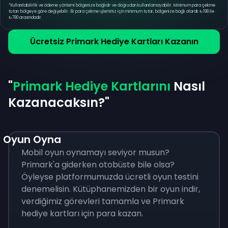
*
Kullanılabilirlik ve ödeme yöntemi bölgenize bağlıdır ve doğrudan kullanılamayabilir. Minimum para çekme
tutarı bölgeye göre değişebilir. İlk para çekme işleminiz için minimum tutar, bölgenize bağlı olarak ₺198 ile
₺790 arasındadır.
Ücretsiz Primark Hediye Kartları Kazanın
"
Primark Hediye Kartlarını
Nasıl
Kazanacaksın?"
Oyun Oyna
Mobil oyun oynamayı seviyor musun?
Primark'a giderken otobüste bile olsa?
Öyleyse platformumuzda ücretli oyun testini
denemelisin. Kütüphanemizden bir oyun indir,
verdiğimiz görevleri tamamla ve Primark
hediye kartları için para kazan.