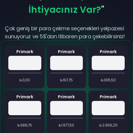
İhtiyacınız Var?
"
Çok geniş bir para çekme seçenekleri yelpazesi
sunuyoruz ve 5$'dan itibaren para çekebilirsiniz!
Primark
Primark
Primark
₺0,00
₺197,75
₺395,50
Primark
Primark
Primark
₺988,75
₺1.977,50
₺2.966,25