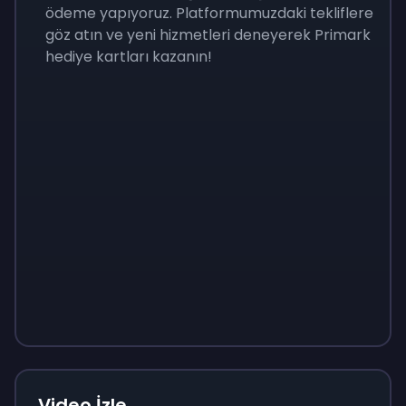
ödeme yapıyoruz. Platformumuzdaki tekliflere
göz atın ve yeni hizmetleri deneyerek Primark
hediye kartları kazanın!
Sign up
Sign up
Sign up
₺400
₺40
₺138
Video İzle