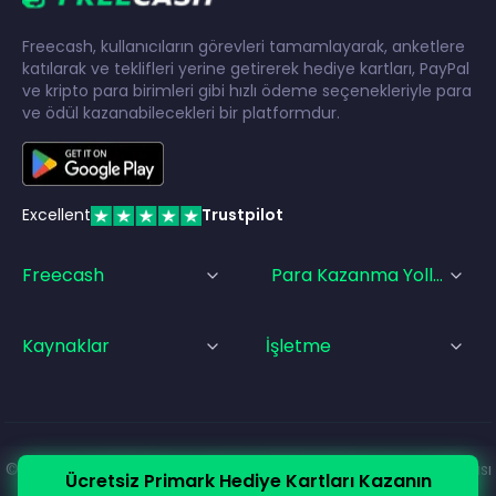
Freecash, kullanıcıların görevleri tamamlayarak, anketlere
katılarak ve teklifleri yerine getirerek hediye kartları, PayPal
ve kripto para birimleri gibi hızlı ödeme seçenekleriyle para
ve ödül kazanabilecekleri bir platformdur.
Excellent
Trustpilot
Freecash
Para Kazanma Yolları
Kaynaklar
İşletme
© Freecash
2026
•
Hizmet Şartları
•
Gizlilik Politikası
•
Çerez Politikası
Ücretsiz Primark Hediye Kartları Kazanın
•
Künye