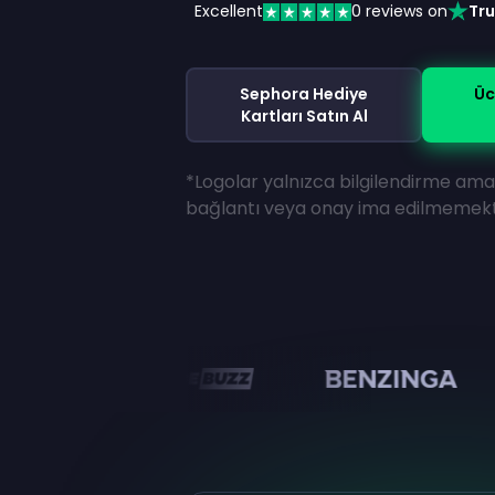
Excellent
0
reviews on
Tru
Sephora Hediye
Üc
Kartları Satın Al
*Logolar yalnızca bilgilendirme amaç
bağlantı veya onay ima edilmemekt
en