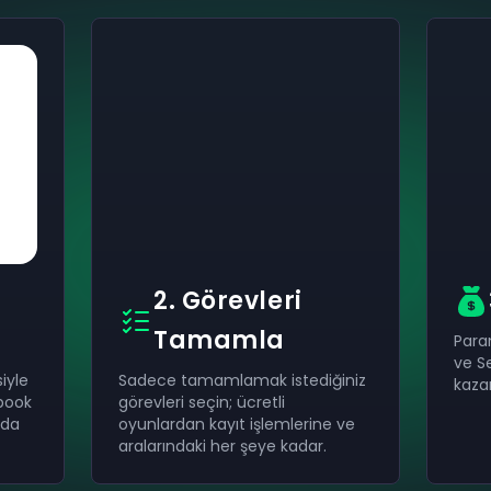
2. Görevleri
Tamamla
Paran
ve S
iyle
Sadece tamamlamak istediğiniz
kaza
ebook
görevleri seçin; ücretli
nda
oyunlardan kayıt işlemlerine ve
aralarındaki her şeye kadar.