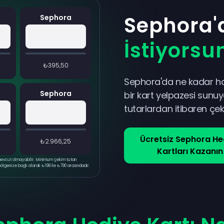
Sephora
Sephora
İstiyorsu
₺395,50
Sephora'da ne kadar har
Sephora
bir kart yelpazesi sunu
tutarlardan itibaren çeke
Ücretsiz Sephora He
₺2.966,25
Kartları Kazanın
 mevcut olmayabilir. Minimum çekim tutarı
bölgenize bağlı olarak ₺198 ile ₺790 arasındadır.