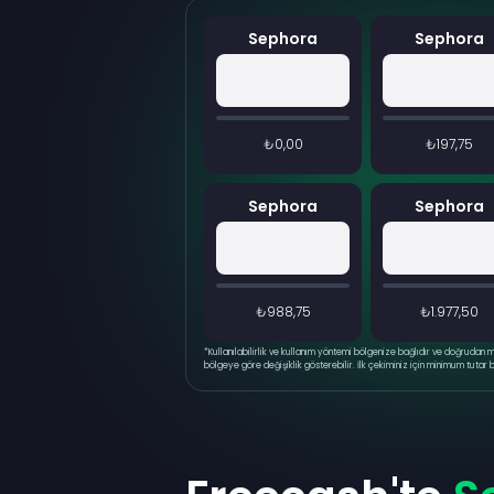
Sephora
Sephora
₺0,00
₺197,75
Sephora
Sephora
₺988,75
₺1.977,50
*
Kullanılabilirlik ve kullanım yöntemi bölgenize bağlıdır ve doğrudan
bölgeye göre değişiklik gösterebilir. İlk çekiminiz için minimum tutar 