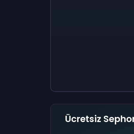
Sign up
Sign up
₺400
₺40
Ücretsiz Sepho