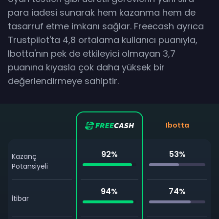
para iadesi sunarak hem kazanma hem de
tasarruf etme imkanı sağlar. Freecash ayrıca
Trustpilot'ta 4,8 ortalama kullanıcı puanıyla,
Ibotta'nın pek de etkileyici olmayan 3,7
puanına kıyasla çok daha yüksek bir
değerlendirmeye sahiptir.
Ibotta
92
%
53
%
Kazanç
Potansiyeli
94
%
74
%
İtibar