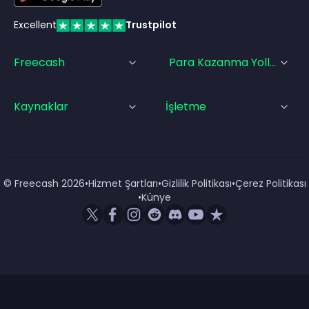
Excellent
Trustpilot
Freecash
Para Kazanma Yolları
Kaynaklar
İşletme
© Freecash
2026
•
Hizmet Şartları
•
Gizlilik Politikası
•
Çerez Politikası
•
Künye