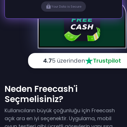
Your Data is Secure
4.7
5 üzerinden
Trustpilot
Neden Freecash'i
Seçmelisiniz?
Kullanıcıların büyük çoğunluğu için Freecash
açık ara en iyi seçenektir. Uygulama, mobil
oyun testleri gibi ücretli görevlerin yanı sıra