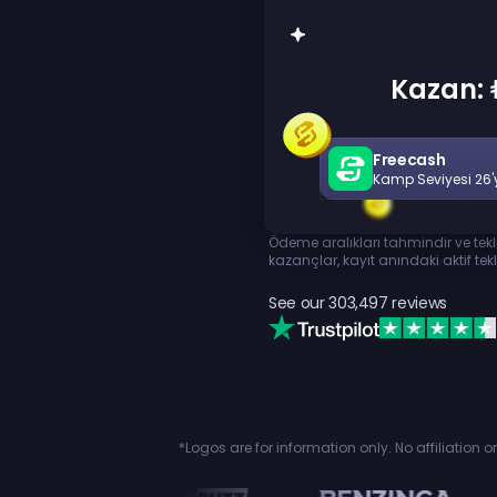
Kazan: 
Freecash
Kamp Seviyesi 26'
Ödeme aralıkları tahmindir ve tek
kazançlar, kayıt anındaki aktif tekli
See our
303,497
reviews
*Logos are for information only. No affiliation 
n