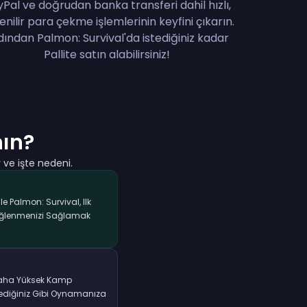
Pal ve doğrudan banka transferi dahil hızlı,
enilir para çekme işlemlerinin keyfini çıkarın.
dından Palmon: Survival'da istediğiniz kadar
Pallite satın alabilirsiniz!
nın?
 ve işte nedeni.
Ile Palmon: Survival, Ilk
 Eğlenmenizi Sağlamak
 Daha Yüksek Kamp
tediğiniz Gibi Oynamanıza