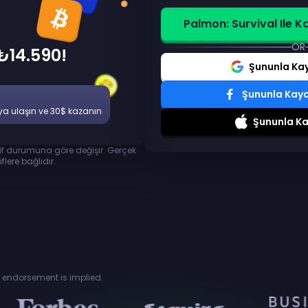
Palmon: Survival Ile 
OR
₺14.590!
Şununla Ka
Şununla Kay
ya ulaşın ve 30$ kazanın
Şununla Ka
lif durumuna göre değişir. Gerçek
flere bağlıdır.
or endorsement is implied.