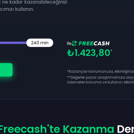
k ne kadar kazanabileceğinizi
ımızı kullanın.
240
min
Ile
₺1.423,80
*
*Kazançlar konumunuza, etkinliğinize 
**
Değerler pazar araştırmamıza day
ödemeleri konuma ve kullanıcı etkinliği
Freecash'te Kazanma
Den