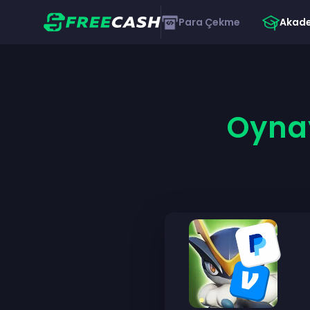
Para Çekme
Akad
Oynay