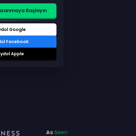
Kazanmaya Başlayın
ydol Google
dol Facebook
ydol Apple
As
Seen