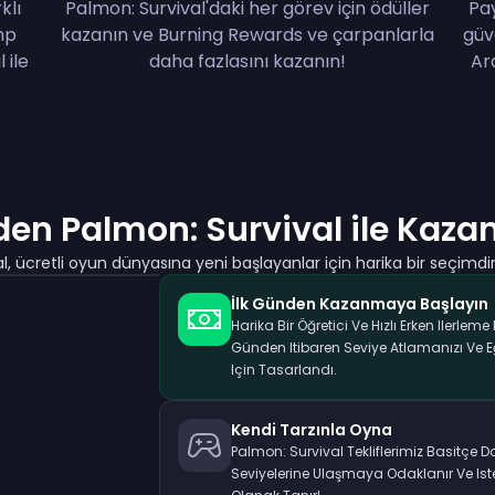
klı
Palmon: Survival'daki her görev için ödüller
Pay
mp
kazanın ve Burning Rewards ve çarpanlarla
güv
 ile
daha fazlasını kazanın!
Ar
en Palmon: Survival ile Kaza
l, ücretli oyun dünyasına yeni başlayanlar için harika bir seçimdir
İlk Günden Kazanmaya Başlayın
Harika Bir Öğretici Ve Hızlı Erken Ilerleme 
Günden Itibaren Seviye Atlamanızı Ve
Için Tasarlandı.
Kendi Tarzınla Oyna
Palmon: Survival Tekliflerimiz Basitçe
Seviyelerine Ulaşmaya Odaklanır Ve Is