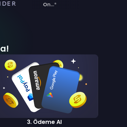
On...*
a!
3
.
Ödeme Al