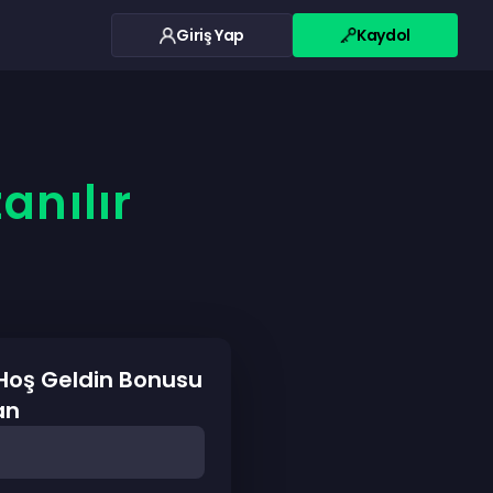
Giriş Yap
Kaydol
anılır
 Hoş Geldin Bonusu
an