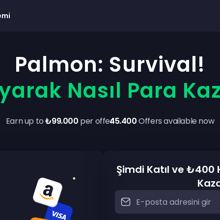
emi
Palmon: Survival!
arak Nasıl Para Kaz
Earn up to
₺99.000
per offer
45.400
Offers available now
Şimdi Katıl ve ₺400
Kaz