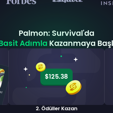
Palmon: Survival'da
Basit Adımla
Kazanmaya Başl
$125.38
a
m
o
n
S
u
a
n
d
o
2
.
Ödüller Kazan