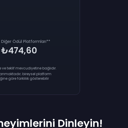
Diğer Ödül Platformları
**
₺474,60
ve teklif mevcudiyetine bağlıdır.
anmaktadır; bireysel platform
ne göre farklılık gösterebilir
eyimlerini Dinleyin!