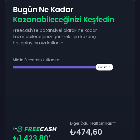
Bugün Ne Kadar
Kazanabileceğinizi Keşfedin
Freecash'te potansiyel olarak ne kadar
kazanabileceğinizi görmek için kazanç
hesaplayıcımızı kullanın.
Min'in Freecash kullanımı:
240
min
Diğer Ödül Platformları
**
Ile
₺474,60
₺1.423,80
*