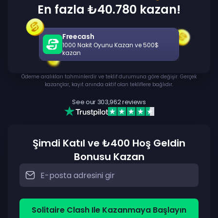
En fazla ₺40.780 kazan!
Freecash
1000 Nakit Oyunu Kazan ve 500$
kazan
Ödeme aralıkları tahminlerdir ve teklif durumuna göre değişir. Gerçek
kazançlar, kayıt anında aktif olan tekliflere bağlıdır.
See our
303,962
reviews
Şimdi Katıl ve ₺400 Hoş Geldin
Bonusu Kazan
Solitaire Clash Ile Kazanmaya Başlayın