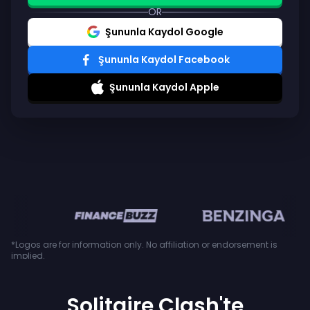
OR
Şununla Kaydol Google
Şununla Kaydol Facebook
Şununla Kaydol Apple
en
*Logos are for information only. No affiliation or endorsement is
implied.
Solitaire Clash'te