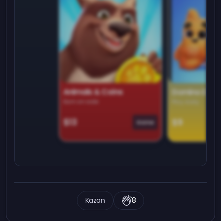
Animals & Coins
Domino Dre
Earn on side
Play daily
$13
$9
Game
Kazan
8