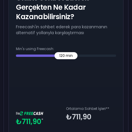
Gerçekten Ne Kadar
Kazanabilirsiniz?
Freecash'in sohbet ederek para kazanmanın
alternatif yollarıyla karşılaştırması
Min's using Freecash:
120
min
Ortalama Sohbet İşleri
**
Ile
₺711,90
₺711,90
*