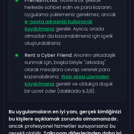
Premium.chat
: Güvenli bir şekilde
herkesle sohbet edin ve para kazanın.
Uygulama yüklemeniz gerekmez, ancak
e-posta adresinizi kullanarak
kaydolmanız
gerekir. Ayrıca, orada
olmadan da kazanabilmeniz için içerik
oluşturabilirsiniz.
Rent a Cyber Friend:
Anonim arkadaşlık
sunmak için, başka biriyle "arkadaş"
olarak mesajlara cevap vererek para
kazanabilirsiniz.
Web sitesi üzerinden
kaydolmanız
gerekir ve oldukça düşük
bir ücret öder (dakikada ₺3,8).
Bu uygulamaların en iyi yanı, gerçek kimliğinizi
bu kişilere açıklamak zorunda olmamanızdır
,
ancak profesyonel hizmetler sunuyorsanız bu
gerekli olabilir.
Talkroom diğerlerinden daha iyi