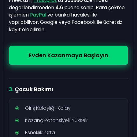
Freecash,
Trustpilot
'ta
303995
üzerindeki
değerlendirmeden
4.6
puana sahip. Para çekme
işlemleri
PayPal
ve banka havalesi ile
yapılabiliyor. Google veya Facebook ile ücretsiz
kayıt olabilirsin.
Evden Kazanmaya Başlayın
Çocuk Bakımı
Giriş Kolaylığı: Kolay
Kazanç Potansiyeli: Yüksek
Esneklik: Orta