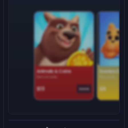
Animals & Coins
Domino Dre
Earn on side
Play daily
$13
$9
Game