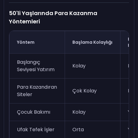
50'li Yaşlarında Para Kazanma
Yöntemleri
Kaz
Yöntem
Başlama Kolaylığı
Pota
Başlangıç
Kolay
Düş
Seviyesi Yatırım
Para Kazandıran
Çok Kolay
Düş
Siteler
Çocuk Bakımı
Kolay
Yük
Ufak Tefek İşler
Orta
Yük