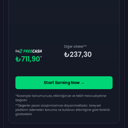
Diğer siteler
**
Ile
₺237,30
₺711,90
*
Start Earning Now →
*Kazançlar konumunuza, etkinliğinize ve teklif mevcudiyetine
bağlıdır.
**
Değerler pazar araştırmamıza dayanmaktadır; bireysel
platform ödemeleri konuma ve kullanıcı etkinliğine göre farklılık
gösterebilir