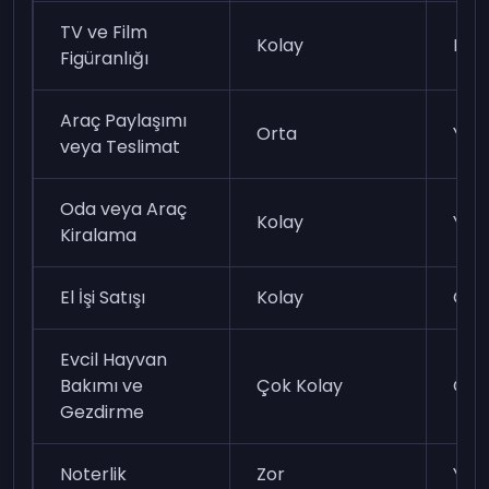
TV ve Film
Kolay
Düş
Figüranlığı
Araç Paylaşımı
Orta
Yük
veya Teslimat
Oda veya Araç
Kolay
Yük
Kiralama
El İşi Satışı
Kolay
Ort
Evcil Hayvan
Bakımı ve
Çok Kolay
Ort
Gezdirme
Noterlik
Zor
Yük