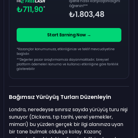
Ile
işlerle nasıl karşılaştırıldığını
öğrenin!
**
₺711,90
*
₺1.803,48
Start Earning Now →
*Kazançlar konumunuza, etkinliğinize ve teklif mevcudiyetine
bağlıdır.
**
Değerler pazar araştırmamıza dayanmaktadır; bireysel
platform ödemeleri konuma ve kullanıcı etkinliğine göre farklılık
gösterebilir
Bağımsız Yürüyüş Turları Düzenleyin
Londra, neredeyse sınırsız sayıda yürüyüş turu nişi
sunuyor (Dickens, tıp tarihi, yerel yemekler,
mimari) bu yüzden gerçek bir ilgi alanınıza uyan
bir tane bulmak oldukça kolay. Kazanç