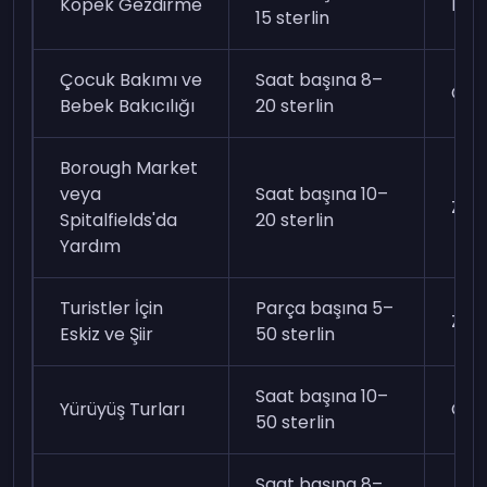
Köpek Gezdirme
Kol
15 sterlin
Çocuk Bakımı ve
Saat başına 8–
Ort
Bebek Bakıcılığı
20 sterlin
Borough Market
veya
Saat başına 10–
Zor
Spitalfields'da
20 sterlin
Yardım
Turistler İçin
Parça başına 5–
Zor
Eskiz ve Şiir
50 sterlin
Saat başına 10–
Yürüyüş Turları
Ort
50 sterlin
Saat başına 8–