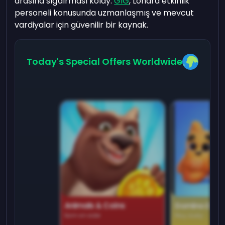
arasına sığdırması kolay.
GIG
, Londra etkinlik
personeli konusunda uzmanlaşmış ve mevcut
vardiyalar için güvenilir bir kaynak.
Today's Special Offers Worldwide
Animals & Coins
Domino Dre
Earn on side
Play daily