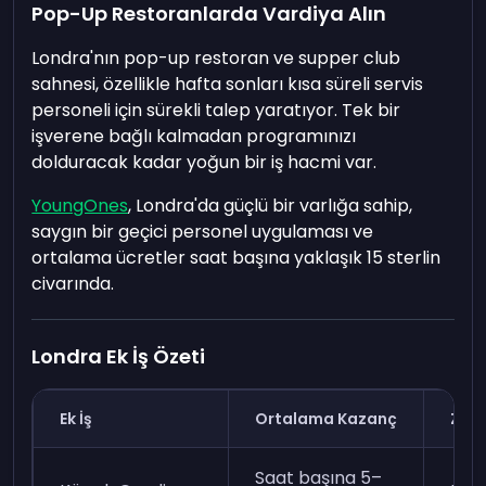
Pop-Up Restoranlarda Vardiya Alın
Londra'nın pop-up restoran ve supper club
sahnesi, özellikle hafta sonları kısa süreli servis
personeli için sürekli talep yaratıyor. Tek bir
işverene bağlı kalmadan programınızı
dolduracak kadar yoğun bir iş hacmi var.
YoungOnes
, Londra'da güçlü bir varlığa sahip,
saygın bir geçici personel uygulaması ve
ortalama ücretler saat başına yaklaşık 15 sterlin
civarında.
Londra Ek İş Özeti
Ek İş
Ortalama Kazanç
Zorl
Saat başına 5–