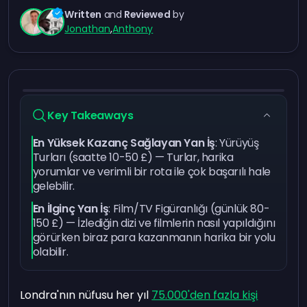
Written
and
Reviewed
by
Jonathan
,
Anthony
Key Takeaways
En Yüksek Kazanç Sağlayan Yan İş
: Yürüyüş
Turları (saatte 10-50 £) — Turlar, harika
yorumlar ve verimli bir rota ile çok başarılı hale
gelebilir.
En İlginç Yan İş
: Film/TV Figüranlığı (günlük 80-
150 £) — İzlediğin dizi ve filmlerin nasıl yapıldığını
görürken biraz para kazanmanın harika bir yolu
olabilir.
Londra'nın nüfusu her yıl
75.000'den fazla kişi