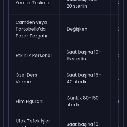
Yemek Teslimatı
Ort
20 sterlin
Camden veya
Portobello'da
Değişken
Zor
Pazar Tezgahı
Saat başına 10–
Etkinlik Personeli
Ort
15 sterlin
Özel Ders
Saat başına 15–
Zor
Verme
40 sterlin
Günlük 80–150
Film Figüranı
Kol
sterlin
Ufak Tefek İşler
Saat başına 10–