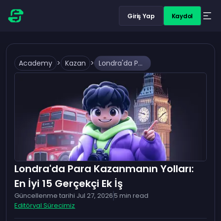
Giriş Yap
Kaydol
Academy
>
Kazan
>
Londra'da Para Kazanmanın Yolları: En İyi 15 Gerçekçi Ek İş
Londra'da Para Kazanmanın Yolları:
En İyi 15 Gerçekçi Ek İş
Güncellenme tarihi
Jul 27, 2026
5
min read
Editöryal Sürecimiz