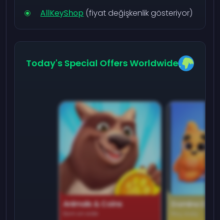
AllKeyShop
(fiyat değişkenlik gösteriyor)
Today's Special Offers Worldwide
Animals & Coins
Domino Dre
Earn on side
Play daily