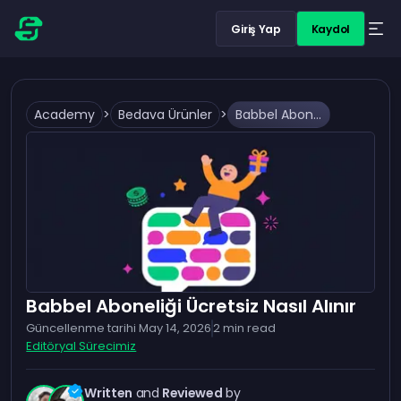
Giriş Yap
Kaydol
Academy
>
Bedava Ürünler
>
Babbel Aboneliği Ücretsiz Nasıl Alınır
Babbel Aboneliği Ücretsiz Nasıl Alınır
Güncellenme tarihi
May 14, 2026
2
min read
Editöryal Sürecimiz
Written
and
Reviewed
by