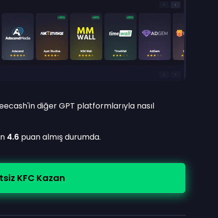
ecash'in diğer GPT platformlarıyla nasıl
an
4.6
puan almış durumda.
tsiz KFC Kazan