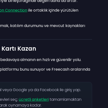
riyle birleştirdiğinde değeri daha da artar.
on Connection
ile ortaklık içinde yürütülen
şmak, katılım durumunu ve mevcut kaynakları
 Kartı Kazan
bedavaya almanın en hızlı ve güvenilir yolu.
 platformu bunu sunuyor ve Freecash aralarında
tıl veya Google ya da Facebook ile giriş yap.
evleri seç;
ücretli anketleri
tamamlamaktan
olarak oynamaya kadar.