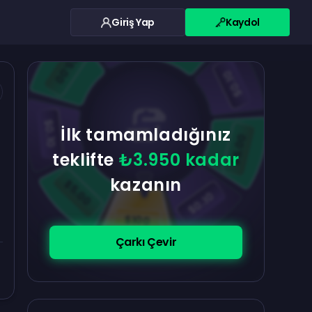
Giriş Yap
Kaydol
$0.10
$5.00
$5.00
$0.10
$0.10
İlk tamamladığınız
$5.00
teklifte
₺3.950 kadar
kazanın
$5.00
$0.10
$100
Çarkı Çevir