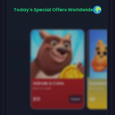
Today's Special Offers Worldwide
Animals & Coins
Domino Dre
Earn on side
Play daily
$13
$9
Game