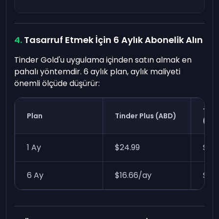
Tasarruf Etmek İçin 6 Aylık Abonelik Alın
Tinder Gold'u uygulama içinden satın almak en
pahalı yöntemdir. 6 aylık plan, aylık maliyeti
önemli ölçüde düşürür:
Tind
Plan
Tinder Plus (ABD)
(AB
1 Ay
$24.99
$39.
6 Ay
$16.66/ay
$23