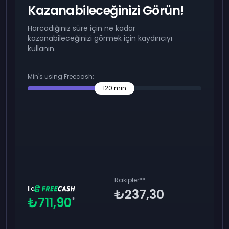
Kazanabileceğinizi Görün!
Harcadığınız süre için ne kadar
kazanabileceğinizi görmek için kaydırıcıyı
kullanın.
Min's using Freecash:
120
min
Rakipler
**
Ile
₺237,30
₺711,90
*