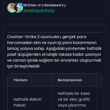
Written
and
Reviewed
by
Jonathan
,
Anthony
Counter-Strike 2 oyuncuları, gerçek para
harcamadan skin ve oyun içi para kazanmanın
birkaç yoluna sahip. Aşağıdaki yöntemler haftalık
pasif düşüşlerden stratejik takasa kadar uzanıyor
ve zaman içinde sağlam bir envanter oluşturmak
için birleştirilebilir.
Yöntem
Ne Kazanırsın
Ger
Haftada bir kasa
Pri
Haftalık Bakım
ve bir skin, grafiti
ile 
Paketi
veya çıkartma
atl