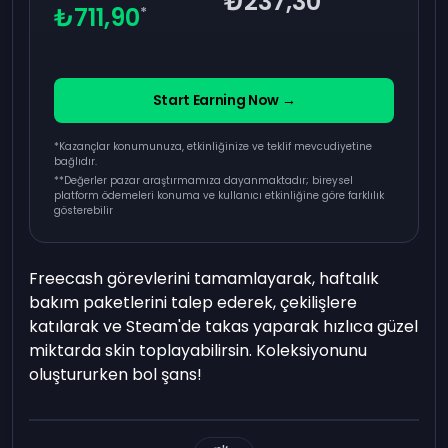
₺237,30
₺711,90
*
Start Earning Now →
*Kazançlar konumunuza, etkinliğinize ve teklif mevcudiyetine
bağlıdır.
**
Değerler pazar araştırmamıza dayanmaktadır; bireysel
platform ödemeleri konuma ve kullanıcı etkinliğine göre farklılık
gösterebilir
Freecash görevlerini tamamlayarak, haftalık
bakım paketlerini talep ederek, çekilişlere
katılarak ve Steam'de takas yaparak hızlıca güzel
miktarda skin toplayabilirsin. Koleksiyonunu
oluştururken bol şans!