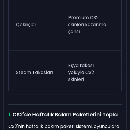
Çeki
pla
Premium CS2
kay
Çekilişler
skinleri kazanma
kat
şansı
kura
et.
Ste
Eşya takası
grup
Steam Takasları
yoluyla CS2
vey
skinleri
pla
kull
CS2'de Haftalık Bakım Paketlerini Topla
CS2'nin haftalık bakım paketi sistemi, oyunculara