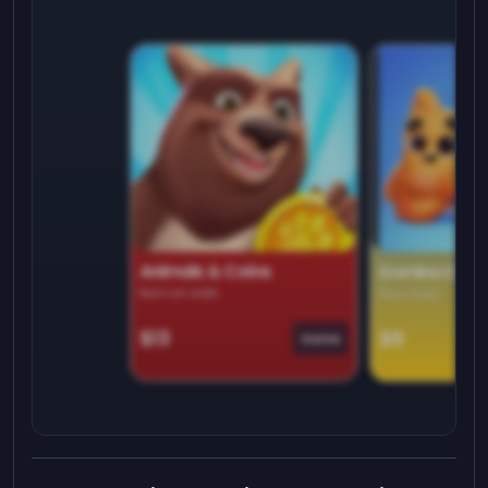
Animals & Coins
Domino Dre
Earn on side
Play daily
$13
$9
Game