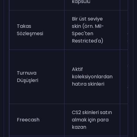
kapsülü
5.0
Bir üst seviye
Aynı
Takas
skin (örn. Mil-
kol
Sözleşmesi
Spec'ten
on a
Restricted'a)
skin
Bir 
sıra
Aktif
Turnuva
Kart
koleksiyonlardan
Düşüşleri
Pic
hatıra skinleri
Oku
tam
CS2 skinleri satın
Kayd
Freecash
almak için para
tam
kazan
par