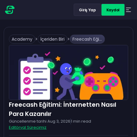
Giriş Yap
Kaydol
Academy
>
İçeriden Biri
>
Freecash Eğitimi: İnternetten Nasıl Para Kazanılır
Freecash Eğitimi: İnternetten Nasıl
Para Kazanılır
Güncellenme tarihi
Aug 3, 2026
1
min read
Editöryal Sürecimiz