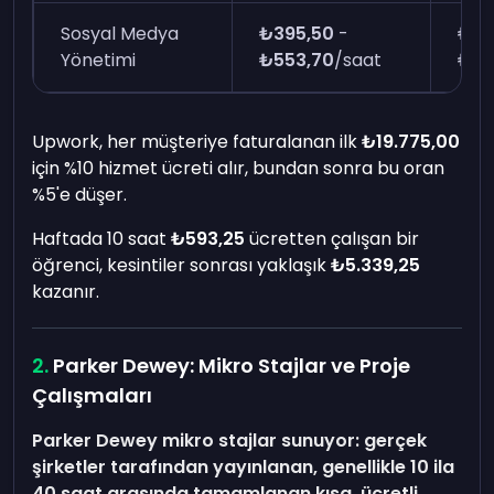
Sosyal Medya
₺395,50
-
₺59
Yönetimi
₺553,70
/saat
₺98
Upwork, her müşteriye faturalanan ilk
₺19.775,00
için %10 hizmet ücreti alır, bundan sonra bu oran
%5'e düşer.
Haftada 10 saat
₺593,25
ücretten çalışan bir
öğrenci, kesintiler sonrası yaklaşık
₺5.339,25
kazanır.
Parker Dewey: Mikro Stajlar ve Proje
Çalışmaları
Parker Dewey mikro stajlar sunuyor: gerçek
şirketler tarafından yayınlanan, genellikle 10 ila
40 saat arasında tamamlanan kısa, ücretli