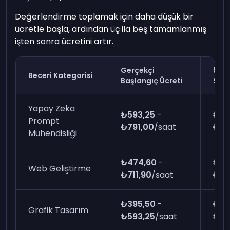
Değerlendirme toplamak için daha düşük bir
ücretle başla, ardından üç ila beş tamamlanmış
işten sonra ücretini artır.
Gerçekçi
5 De
Beceri Kategorisi
Başlangıç Ücreti
Sonr
Yapay Zeka
₺593,25
-
₺98
Prompt
₺791,00
/saat
₺1.
Mühendisliği
₺474,60
-
₺79
Web Geliştirme
₺711,90
/saat
₺1.
₺395,50
-
₺59
Grafik Tasarım
₺593,25
/saat
₺98