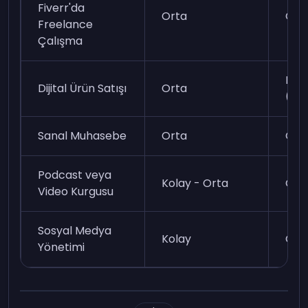
Fiverr'da
Orta
Ort
Freelance
Çalışma
Düş
Dijital Ürün Satışı
Orta
(pas
Sanal Muhasebe
Orta
Ort
Podcast veya
Kolay - Orta
Ort
Video Kurgusu
Sosyal Medya
Kolay
Ort
Yönetimi