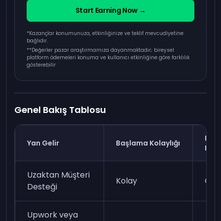
Start Earning Now →
*Kazançlar konumunuza, etkinliğinize ve teklif mevcudiyetine
bağlıdır.
**
Değerler pazar araştırmamıza dayanmaktadır; bireysel
platform ödemeleri konuma ve kullanıcı etkinliğine göre farklılık
gösterebilir
Genel Bakış Tablosu
Kaz
Yan Gelir
Başlama Kolaylığı
Pota
Uzaktan Müşteri
Kolay
Ort
Desteği
Upwork veya