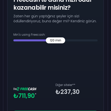
kazanabilir misiniz?
Zaten her gün yaptığınız şeyler için sizi
ödüllendiriyoruz, buna değer mi? Kendiniz görün.
Min's using Freecash:
120
min
Diğer siteler
**
Ile
₺237,30
₺711,90
*