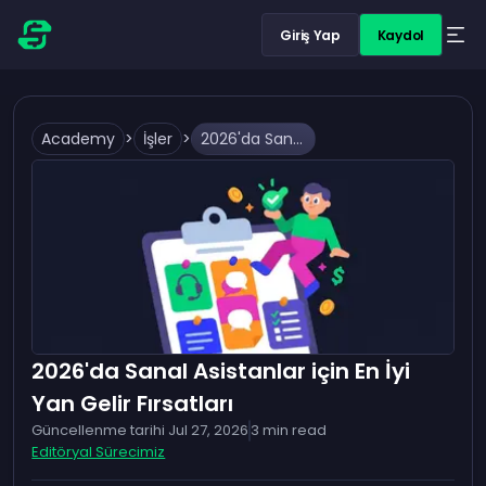
Giriş Yap
Kaydol
Academy
>
İşler
>
2026'da Sanal Asistanlar için En İyi Yan Gelir Fırsatları
2026'da Sanal Asistanlar için En İyi
Yan Gelir Fırsatları
Güncellenme tarihi
Jul 27, 2026
3
min read
Editöryal Sürecimiz