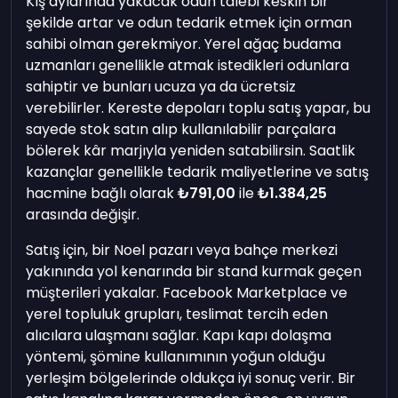
Kış aylarında yakacak odun talebi keskin bir
şekilde artar ve odun tedarik etmek için orman
sahibi olman gerekmiyor. Yerel ağaç budama
uzmanları genellikle atmak istedikleri odunlara
sahiptir ve bunları ucuza ya da ücretsiz
verebilirler. Kereste depoları toplu satış yapar, bu
sayede stok satın alıp kullanılabilir parçalara
bölerek kâr marjıyla yeniden satabilirsin. Saatlik
kazançlar genellikle tedarik maliyetlerine ve satış
hacmine bağlı olarak
₺791,00
ile
₺1.384,25
arasında değişir.
Satış için, bir Noel pazarı veya bahçe merkezi
yakınında yol kenarında bir stand kurmak geçen
müşterileri yakalar. Facebook Marketplace ve
yerel topluluk grupları, teslimat tercih eden
alıcılara ulaşmanı sağlar. Kapı kapı dolaşma
yöntemi, şömine kullanımının yoğun olduğu
yerleşim bölgelerinde oldukça iyi sonuç verir. Bir