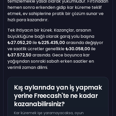
temizlemekle yasal olarak yükümlüdür. Fırtınadan
hemen sonra erkenden gidip kar küreme teklif
etmek, ev sahiplerine pratik bir çözüm sunar ve
hızlı para kazandırır.
Tek ihtiyacın bir kürek. Kazançlar, arsanın
büyüklüğüne bağlı olarak garaj yolu başına
₺27.052,20
ile
₺225.435,00
arasında değişiyor
ve saatlik ücretler genellikle
₺30.058,00
ile
₺37.572,50
arasında. Gece boyunca kar
yağışından sonraki sabah erken saatler en
verimli zaman dilimi.
Kış aylarında yan iş yapmak
yerine Freecash'te ne kadar
kazanabilirsiniz?
Kar küremek işe yaramayacaksa, oyun