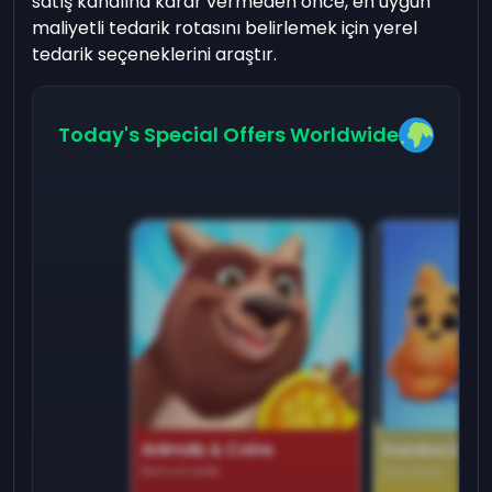
satış kanalına karar vermeden önce, en uygun
maliyetli tedarik rotasını belirlemek için yerel
tedarik seçeneklerini araştır.
Today's Special Offers Worldwide
Animals & Coins
Domino Dre
Earn on side
Play daily