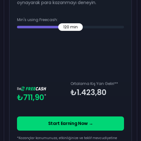
oynayarak para kazanmayı deneyin.
Min's using Freecash:
120
min
Ortalama Kış Yan Geliri
**
Ile
₺1.423,80
₺711,90
*
Start Earning Now →
*Kazançlar konumunuza, etkinliğinize ve teklif mevcudiyetine