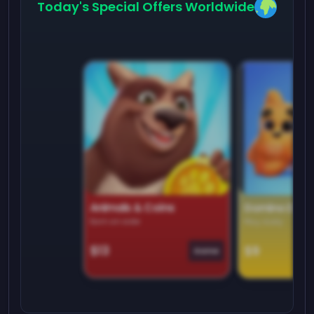
Today's Special Offers Worldwide
Animals & Coins
Domino Dre
Earn on side
Play daily
$13
$9
Game