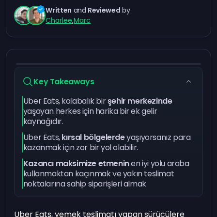
Written
and
Reviewed
by
Charlee
,
Marc
Key Takeaways
Uber Eats, kalabalık bir
şehir merkezinde
yaşayan herkes için harika bir ek gelir
kaynağıdır.
Uber Eats,
kırsal bölgelerde
yaşıyorsanız para
kazanmak için zor bir yol olabilir.
Kazancı maksimize etmenin
en iyi yolu araba
kullanmaktan kaçınmak ve yakın teslimat
noktalarına sahip siparişleri almak
Uber Eats, yemek teslimatı yapan sürücülere