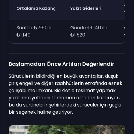
Ort
Ortalama Kazanç
Yakıt Giderleri
Çalı
Saatte ₺760 ile
Günde ₺1.140 ile
Günd
₺1.140
₺1.520
saa
Başlamadan Önce Artıları Değerlendir
Sürücülerin bildirdiği en büyük avantajlar, düşük
giriş engeli ve diğer taahhütlerin etrafında esnek
çalışabilme imkanı. Bisikletle teslimat yapmak
yakıt maliyetlerini tamamen ortadan kaldırıyor,
bu da yürünebilir şehirlerdeki sürücüler için güçlü
bir seçenek haline getiriyor.