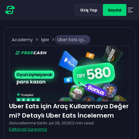
Giriş Yap
Kaydol
Academy
>
İşler
>
Uber Eats için Araç Kullanmaya Değer mi? Detaylı Uber Eats İncelemem
Uber Eats için Araç Kullanmaya Değer
mi? Detaylı Uber Eats İncelemem
Güncellenme tarihi
Jul 28, 2026
3
min read
Editöryal Sürecimiz