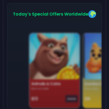
Today's Special Offers Worldwide
Animals & Coins
Domino Dre
Earn on side
Play daily
$13
$9
Game