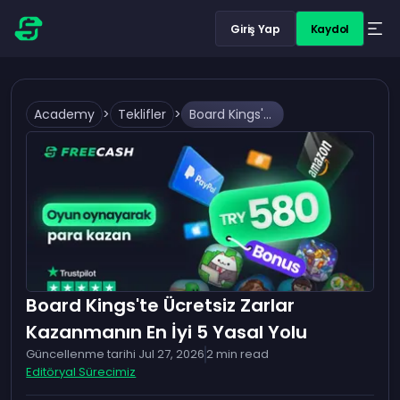
Giriş Yap
Kaydol
Academy
>
Teklifler
>
Board Kings'te Ücretsiz Zarlar Kazanmanın En İyi 5 Yasal Yolu
Board Kings'te Ücretsiz Zarlar
Kazanmanın En İyi 5 Yasal Yolu
Güncellenme tarihi
Jul 27, 2026
2
min read
Editöryal Sürecimiz