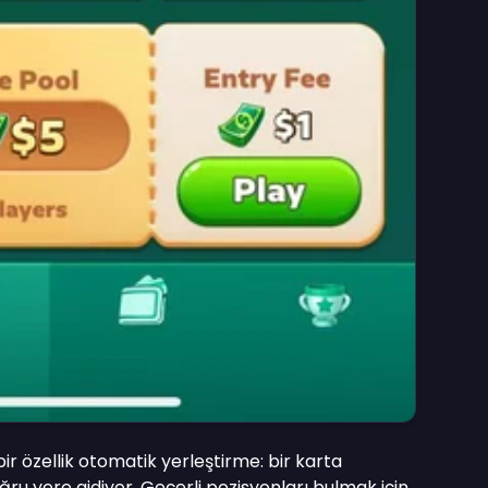
bir özellik otomatik yerleştirme: bir karta
 yere gidiyor. Geçerli pozisyonları bulmak için