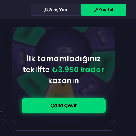
Giriş Yap
Kaydol
$0.10
$5.00
$5.00
$0.10
$0.10
İlk tamamladığınız
$5.00
teklifte
₺3.950 kadar
kazanın
$5.00
$0.10
$100
Çarkı Çevir