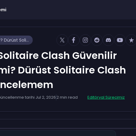
emi
Solitaire Clash Güvenilir mi? Dürüst Solitaire Clash İncelemem
Solitaire Clash Güvenilir
mi? Dürüst Solitaire Clash
İncelemem
üncellenme tarihi
Jul 2, 2026
2
min read
Editöryal Sürecimiz