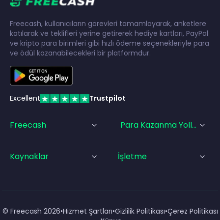
Freecash, kullanıcıların görevleri tamamlayarak, anketlere
katılarak ve teklifleri yerine getirerek hediye kartları, PayPal
ve kripto para birimleri gibi hızlı ödeme seçenekleriyle para
ve ödül kazanabilecekleri bir platformdur.
Excellent
Trustpilot
Freecash
Para Kazanma Yolları
Kaynaklar
İşletme
© Freecash
2026
•
Hizmet Şartları
•
Gizlilik Politikası
•
Çerez Politikası