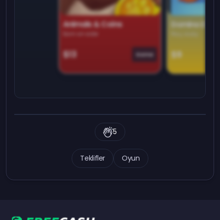
Animals & Coins
Domino Dre
Earn on side
Play daily
$13
$9
Game
5
Teklifler
Oyun