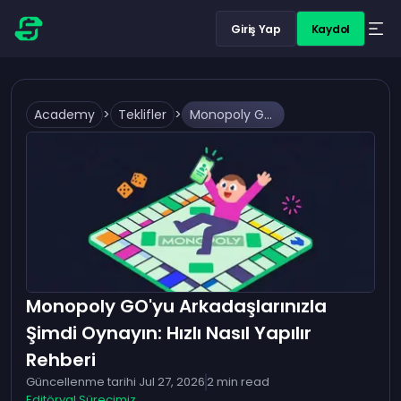
Giriş Yap
Kaydol
Academy
>
Teklifler
>
Monopoly GO'yu Arkadaşlarınızla Şimdi Oynayın: Hızlı Nasıl Yapılır Rehberi
Monopoly GO'yu Arkadaşlarınızla
Şimdi Oynayın: Hızlı Nasıl Yapılır
Rehberi
Güncellenme tarihi
Jul 27, 2026
2
min read
Editöryal Sürecimiz